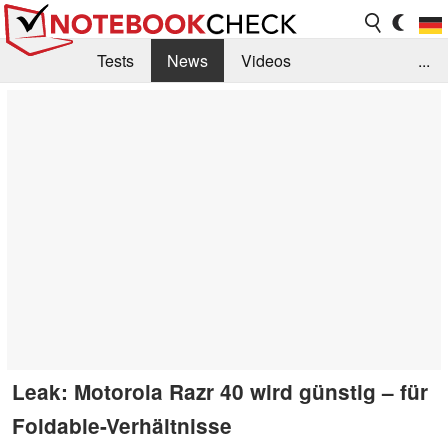
Tests
News
Videos
...
Benchmarks & Tech
Externe Tests
Kaufberatung
Deals
Suche
Jobs
Forum
Leak: Motorola Razr 40 wird günstig – für
Foldable-Verhältnisse