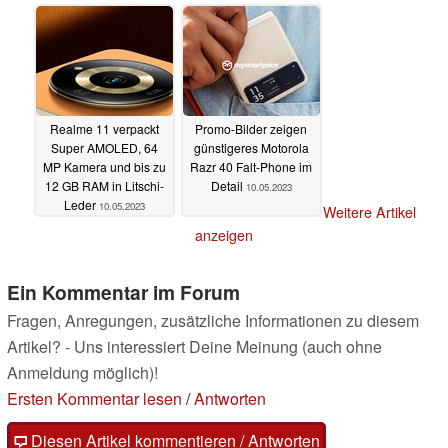
Metallrahmen
Oppo und Realme
10.05.2023
10.05.2023
Realme 11 verpackt
Promo-Bilder zeigen
Super AMOLED, 64
günstigeres Motorola
MP Kamera und bis zu
Razr 40 Falt-Phone im
12 GB RAM in Litschi-
Detail
10.05.2023
Leder
10.05.2023
Weitere Artikel
anzeigen
Ein Kommentar im Forum
Fragen, Anregungen, zusätzliche Informationen zu diesem
Artikel? - Uns interessiert Deine Meinung (auch ohne
Anmeldung möglich)!
Ersten Kommentar lesen
/
Antworten
Diesen Artikel kommentieren / Antworten