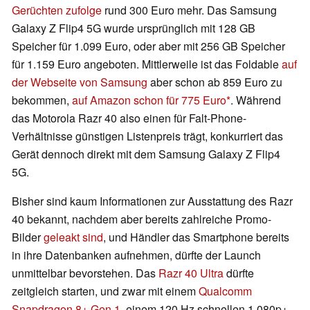
Gerüchten zufolge
rund 300 Euro mehr. Das Samsung
Galaxy Z Flip4 5G wurde ursprünglich mit 128 GB
Speicher für 1.099 Euro, oder aber mit 256 GB Speicher
für 1.159 Euro angeboten. Mittlerweile ist das Foldable
auf
der Webseite von Samsung
aber schon ab 859 Euro zu
bekommen,
auf Amazon schon für 775 Euro
. Während
das Motorola Razr 40 also einen für Falt-Phone-
Verhältnisse günstigen Listenpreis trägt, konkurriert das
Gerät dennoch direkt mit dem Samsung Galaxy Z Flip4
5G.
Bisher sind kaum Informationen zur Ausstattung des Razr
40 bekannt, nachdem aber bereits zahlreiche Promo-
Bilder
geleakt sind
, und Händler das Smartphone bereits
in ihre Datenbanken aufnehmen, dürfte der Launch
unmittelbar bevorstehen. Das
Razr 40 Ultra
dürfte
zeitgleich starten, und zwar mit einem
Qualcomm
Snapdragon 8+ Gen 1
, einem 120 Hz schnellen 1.080p+-