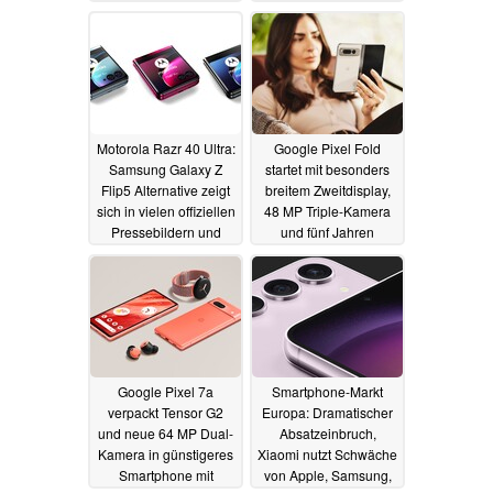
15.05.2023
Motorola Razr 40 Ultra:
Google Pixel Fold
Samsung Galaxy Z
startet mit besonders
Flip5 Alternative zeigt
breitem Zweitdisplay,
sich in vielen offiziellen
48 MP Triple-Kamera
Pressebildern und
und fünf Jahren
allen Farben
Updates
13.05.2023
10.05.2023
Google Pixel 7a
Smartphone-Markt
verpackt Tensor G2
Europa: Dramatischer
und neue 64 MP Dual-
Absatzeinbruch,
Kamera in günstigeres
Xiaomi nutzt Schwäche
Smartphone mit
von Apple, Samsung,