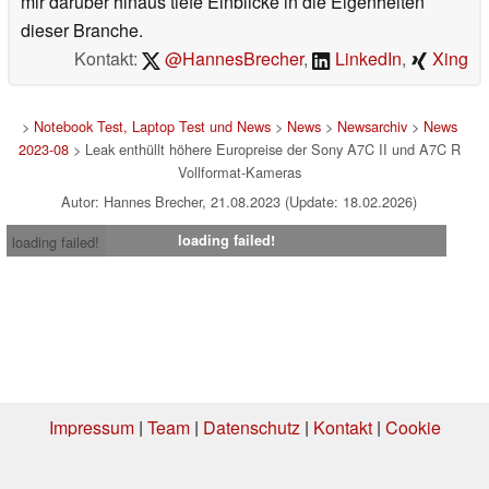
mir darüber hinaus tiefe Einblicke in die Eigenheiten
dieser Branche.
Kontakt:
@HannesBrecher
,
LinkedIn
,
Xing
>
Notebook Test, Laptop Test und News
>
News
>
Newsarchiv
>
News
2023-08
> Leak enthüllt höhere Europreise der Sony A7C II und A7C R
Vollformat-Kameras
Autor: Hannes Brecher, 21.08.2023 (Update: 18.02.2026)
loading failed!
loading failed!
Impressum
|
Team
|
Datenschutz
|
Kontakt
|
Cookie
Einstellungen
| 10.08.2026 08:10
* Beim Kauf über einen Affiliate-Link kann Notebookcheck eine Vergütung