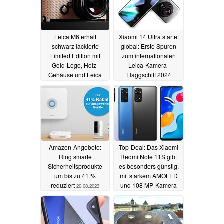
Leica M6 erhält
Xiaomi 14 Ultra startet
schwarz lackierte
global: Erste Spuren
Limited Edition mit
zum internationalen
Gold-Logo, Holz-
Leica-Kamera-
Gehäuse und Leica
Flaggschiff 2024
Noctilux 1.2/50 ASPH.
entdeckt
20.08.2023
21.08.2023
Amazon-Angebote:
Top-Deal: Das Xiaomi
Ring smarte
Redmi Note 11S gibt
Sicherheitsprodukte
es besonders günstig,
um bis zu 41 %
mit starkem AMOLED
reduziert
und 108 MP-Kamera
20.08.2023
20.08.2023