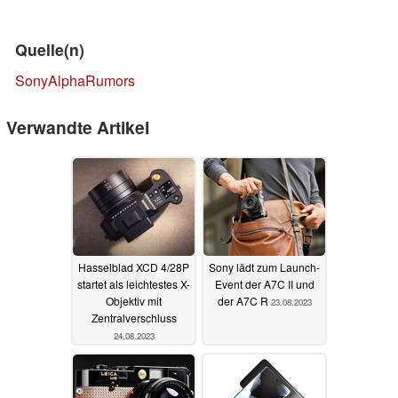
Quelle(n)
SonyAlphaRumors
Verwandte Artikel
Hasselblad XCD 4/28P
Sony lädt zum Launch-
startet als leichtestes X-
Event der A7C II und
Objektiv mit
der A7C R
23.08.2023
Zentralverschluss
24.08.2023