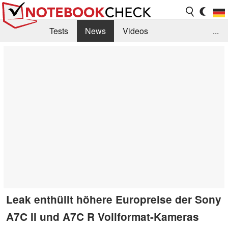
Tests
News
Videos
...
Benchmarks & Tech
Externe Tests
Kaufberatung
Deals
Suche
Jobs
Forum
Leak enthüllt höhere Europreise der Sony
A7C II und A7C R Vollformat-Kameras