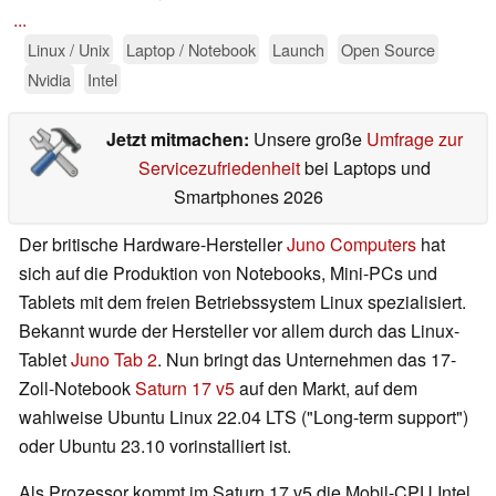
...
Linux / Unix
Laptop / Notebook
Launch
Open Source
Nvidia
Intel
Jetzt mitmachen:
Unsere große
Umfrage zur
Servicezufriedenheit
bei Laptops und
Smartphones 2026
Der britische Hardware-Hersteller
Juno Computers
hat
sich auf die Produktion von Notebooks, Mini-PCs und
Tablets mit dem freien Betriebssystem Linux spezialisiert.
Bekannt wurde der Hersteller vor allem durch das Linux-
Tablet
Juno Tab 2
. Nun bringt das Unternehmen das 17-
Zoll-Notebook
Saturn 17 v5
auf den Markt, auf dem
wahlweise Ubuntu Linux 22.04 LTS ("Long-term support")
oder Ubuntu 23.10 vorinstalliert ist.
Als Prozessor kommt im Saturn 17 v5 die Mobil-CPU Intel