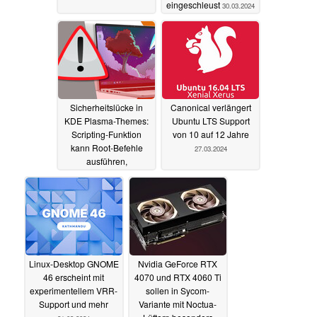
eingeschleust
30.03.2024
Sicherheitslücke in
Canonical verlängert
KDE Plasma-Themes:
Ubuntu LTS Support
Scripting-Funktion
von 10 auf 12 Jahre
kann Root-Befehle
27.03.2024
ausführen,
einschließlich des
gefährlichsten Linux-
Memes
27.03.2024
Linux-Desktop GNOME
Nvidia GeForce RTX
46 erscheint mit
4070 und RTX 4060 Ti
experimentellem VRR-
sollen in Sycom-
Support und mehr
Variante mit Noctua-