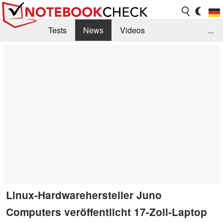
Tests
News
Videos
...
Benchmarks & Tech
Externe Tests
Kaufberatung
Deals
Suche
Jobs
Forum
Linux-Hardwarehersteller Juno
Computers veröffentlicht 17-Zoll-Laptop