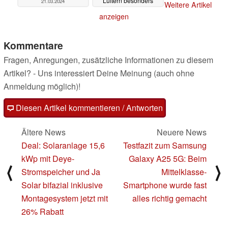
Lüftern besonders
21.03.2024
Weitere Artikel
leise sein
13.03.2024
anzeigen
Kommentare
Fragen, Anregungen, zusätzliche Informationen zu diesem
Artikel? - Uns interessiert Deine Meinung (auch ohne
Anmeldung möglich)!
Diesen Artikel kommentieren / Antworten
Ältere News
Neuere News
Deal: Solaranlage 15,6
Testfazit zum Samsung
kWp mit Deye-
Galaxy A25 5G: Beim
⟨
⟩
Stromspeicher und Ja
Mittelklasse-
Solar bifazial inklusive
Smartphone wurde fast
Montagesystem jetzt mit
alles richtig gemacht
26% Rabatt