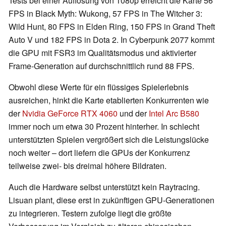
Tests bei einer Auflösung von 1080p erreicht die Karte 56
FPS in Black Myth: Wukong, 57 FPS in The Witcher 3:
Wild Hunt, 80 FPS in Elden Ring, 150 FPS in Grand Theft
Auto V und 182 FPS in Dota 2. In Cyberpunk 2077 kommt
die GPU mit FSR3 im Qualitätsmodus und aktivierter
Frame-Generation auf durchschnittlich rund 88 FPS.
Obwohl diese Werte für ein flüssiges Spielerlebnis
ausreichen, hinkt die Karte etablierten Konkurrenten wie
der
Nvidia GeForce RTX 4060
und der
Intel Arc B580
immer noch um etwa 30 Prozent hinterher. In schlecht
unterstützten Spielen vergrößert sich die Leistungslücke
noch weiter – dort liefern die GPUs der Konkurrenz
teilweise zwei- bis dreimal höhere Bildraten.
Auch die Hardware selbst unterstützt kein Raytracing.
Lisuan plant, diese erst in zukünftigen GPU-Generationen
zu integrieren. Testern zufolge liegt die größte