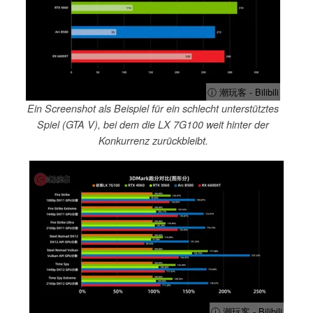
ⓘ 潮玩客 - Bilibili
Ein Screenshot als Beispiel für ein schlecht unterstütztes
Spiel (GTA V), bei dem die LX 7G100 weit hinter der
Konkurrenz zurückbleibt.
ⓘ 潮玩客 - Bilibili