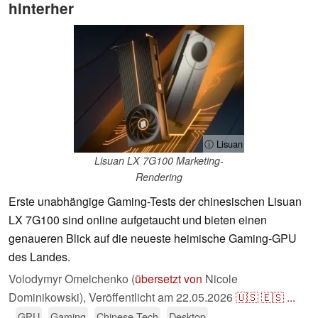
hinterher
ⓘ Lisuan
Lisuan LX 7G100 Marketing-
Rendering
Erste unabhängige Gaming-Tests der chinesischen Lisuan
LX 7G100 sind online aufgetaucht und bieten einen
genaueren Blick auf die neueste heimische Gaming-GPU
des Landes.
Volodymyr Omelchenko (
übersetzt von
Nicole
Dominikowski),
Veröffentlicht am
22.05.2026
🇺🇸
🇪🇸
...
GPU
Gaming
Chinese Tech
Desktop