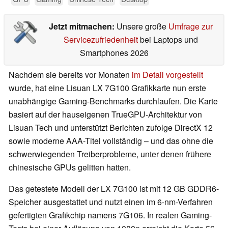
Jetzt mitmachen:
Unsere große
Umfrage zur
Servicezufriedenheit
bei Laptops und
Smartphones 2026
Nachdem sie bereits vor Monaten
im Detail vorgestellt
wurde, hat eine Lisuan LX 7G100 Grafikkarte nun erste
unabhängige Gaming-Benchmarks durchlaufen. Die Karte
basiert auf der hauseigenen TrueGPU-Architektur von
Lisuan Tech und unterstützt Berichten zufolge DirectX 12
sowie moderne AAA-Titel vollständig – und das ohne die
schwerwiegenden Treiberprobleme, unter denen frühere
chinesische GPUs gelitten hatten.
Das getestete Modell der LX 7G100 ist mit 12 GB GDDR6-
Speicher ausgestattet und nutzt einen im 6-nm-Verfahren
gefertigten Grafikchip namens 7G106. In realen Gaming-