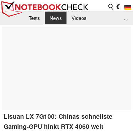
Tests
News
Videos
...
Benchmarks & Tech
Externe Tests
Kaufberatung
Deals
Suche
Jobs
Forum
Lisuan LX 7G100: Chinas schnellste
Gaming-GPU hinkt RTX 4060 weit