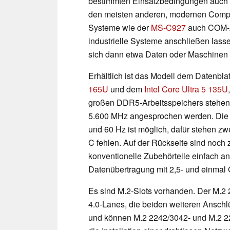
bestimmten Einsatzbedingungen auch f
den meisten anderen, modernen Compu
Systeme wie der
MS-C927
auch COM-An
industrielle Systeme anschließen las
sich dann etwa Daten oder Maschinen
Erhältlich ist das Modell dem Datenbl
165U
und dem
Intel Core Ultra 5 135U
großen DDR5-Arbeitsspeichers stehen z
5.600 MHz angesprochen werden. Die 
und 60 Hz ist möglich, dafür stehen z
C fehlen. Auf der Rückseite sind noch 
konventionelle Zubehörteile einfach an
Datenübertragung mit 2,5- und einmal G
Es sind M.2-Slots vorhanden. Der M.2 
4.0-Lanes, die beiden weiteren Ansc
und können M.2 2242/3042- und M.2 22