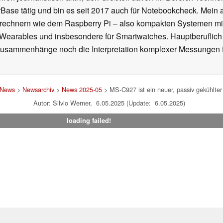
se tätig und bin es seit 2017 auch für Notebookcheck. Mein ak
rechnern wie dem Raspberry Pi – also kompakten Systemen mit
n Wearables und insbesondere für Smartwatches. Hauptberuflich
Zusammenhänge noch die Interpretation komplexer Messungen f
News
>
Newsarchiv
>
News 2025-05
> MS-C927 ist ein neuer, passiv gekühlter
Autor: Silvio Werner, 6.05.2025 (Update: 6.05.2025)
loading failed!
um
|
Team
|
Datenschutz
|
Kontakt
|
Cookie Einstellungen
| 01.08