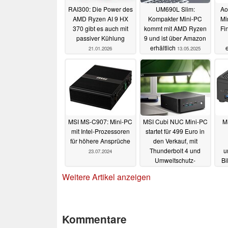
RAI300: Die Power des
UM690L Slim:
Ao
AMD Ryzen AI 9 HX
Kompakter Mini-PC
Mi
370 gibt es auch mit
kommt mit AMD Ryzen
Fi
passiver Kühlung
9 und ist über Amazon
erhältlich
21.01.2026
13.05.2025
MSI MS-C907: Mini-PC
MSI Cubi NUC Mini-PC
M
mit Intel-Prozessoren
startet für 499 Euro in
für höhere Ansprüche
den Verkauf, mit
Thunderbolt 4 und
u
23.07.2024
Umweltschutz-
Bi
Features
16.07.2024
Weitere Artikel anzeigen
Kommentare