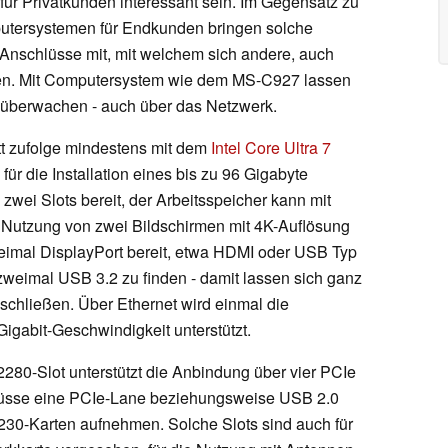
ür Privatkunden interessant sein. Im Gegensatz zu
tersystemen für Endkunden bringen solche
schlüsse mit, mit welchem sich andere, auch
sen. Mit Computersystem wie dem MS-C927 lassen
 überwachen - auch über das Netzwerk.
att zufolge mindestens mit dem
Intel Core Ultra 7
, für die Installation eines bis zu 96 Gigabyte
wei Slots bereit, der Arbeitsspeicher kann mit
Nutzung von zwei Bildschirmen mit 4K-Auflösung
weimal DisplayPort bereit, etwa HDMI oder USB Typ
zweimal USB 3.2 zu finden - damit lassen sich ganz
schließen. Über Ethernet wird einmal die
igabit-Geschwindigkeit unterstützt.
2280-Slot unterstützt die Anbindung über vier PCIe
hlüsse eine PCIe-Lane beziehungsweise USB 2.0
30-Karten aufnehmen. Solche Slots sind auch für