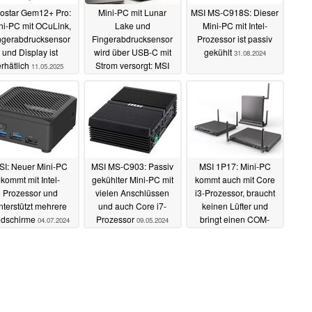
ostar Gem12+ Pro:
Mini-PC mit Lunar
MSI MS-C918S: Dieser
ni-PC mit OCuLink,
Lake und
Mini-PC mit Intel-
ngerabdrucksensor
Fingerabdrucksensor
Prozessor ist passiv
und Display ist
wird über USB-C mit
gekühlt
31.08.2024
erhätlich
Strom versorgt: MSI
11.05.2025
enthüllt Cubi NUC AI+
2M
13.01.2025
SI: Neuer Mini-PC
MSI MS-C903: Passiv
MSI 1P17: Mini-PC
kommt mit Intel-
gekühlter Mini-PC mit
kommt auch mit Core
Prozessor und
vielen Anschlüssen
i3-Prozessor, braucht
nterstützt mehrere
und auch Core i7-
keinen Lüfter und
ldschirme
Prozessor
bringt einen COM-
04.07.2024
09.05.2024
Anschluss mit
29.04.2024