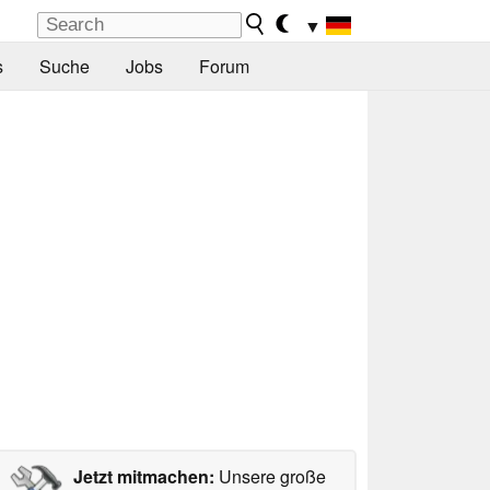
▼
s
Suche
Jobs
Forum
Jetzt mitmachen:
Unsere große