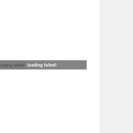
loading failed!
loading failed!