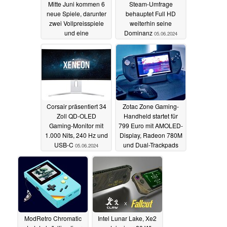
Mitte Juni kommen 6
Steam-Umfrage
neue Spiele, darunter
behauptet Full HD
zwei Vollpreisspiele
weiterhin seine
und eine
Dominanz
05.06.2024
Neuveröffentlichung
07.06.2024
Corsair präsentiert 34
Zotac Zone Gaming-
Zoll QD-OLED
Handheld startet für
Gaming-Monitor mit
799 Euro mit AMOLED-
1.000 Nits, 240 Hz und
Display, Radeon 780M
USB-C
und Dual-Trackpads
05.06.2024
04.06.2024
ModRetro Chromatic
Intel Lunar Lake, Xe2