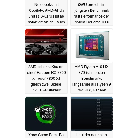
Notebooks mit
iGPU erreicht im
Copilot+, AMD-APUs
jüngsten Benchmark
und RTX-GPUs ist ab
fast Performance der
sofort erhältlich - auch
Nvidia GeForce RTX
mit 4K-Mini-LED
3050
18.06.2024
07.11.2024
AMD schenkt Käufern
AMD Ryzen AI 9 HX
einer Radeon RX 7700
370 ist in ersten
XT oder 7800 XT
Benchmarks
gleich zwei Spiele,
langsamer als Ryzen 9
inklusive Starfield
7945HX, Radeon
890M übertrifft 780M
11.06.2024
um 42%
11.06.2024
Xbox Game Pass: Bis
Laut der neuesten