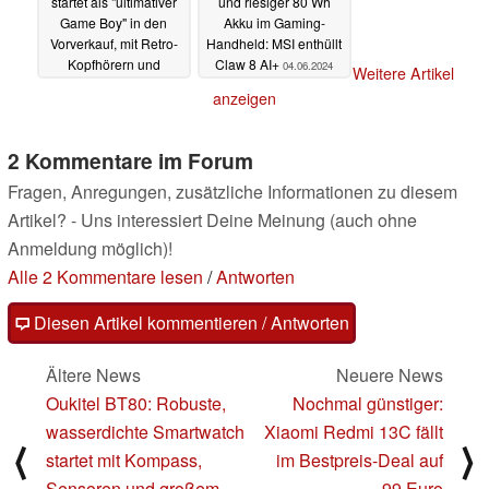
startet als "ultimativer
und riesiger 80 Wh
Game Boy" in den
Akku im Gaming-
Vorverkauf, mit Retro-
Handheld: MSI enthüllt
Kopfhörern und
Claw 8 AI+
04.06.2024
Weitere Artikel
Spielmodulen
04.06.2024
anzeigen
2 Kommentare im Forum
Fragen, Anregungen, zusätzliche Informationen zu diesem
Artikel? - Uns interessiert Deine Meinung (auch ohne
Anmeldung möglich)!
Alle 2 Kommentare lesen
/
Antworten
Diesen Artikel kommentieren / Antworten
Ältere News
Neuere News
Oukitel BT80: Robuste,
Nochmal günstiger:
wasserdichte Smartwatch
Xiaomi Redmi 13C fällt
⟨
⟩
startet mit Kompass,
im Bestpreis-Deal auf
Sensoren und großem
99 Euro