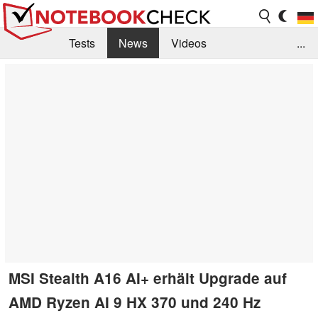
Tests
News
Videos
...
Benchmarks & Tech
Externe Tests
Kaufberatung
Deals
Suche
Jobs
Forum
MSI Stealth A16 AI+ erhält Upgrade auf
AMD Ryzen AI 9 HX 370 und 240 Hz