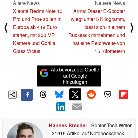
Ältere News
Neuere News
Xiaomi Redmi Note 13
Arma: Dieser E-Scooter
Pro und Pro+ sollen in
wiegt unter 5 Kilogramm,
⟨
⟩
Europa ab 449 Euro
lässt sich in einem
starten, mit 200 MP
Rucksack mitnehmen und
Kamera und Gorilla
hat eine Reichweite von
Glass Victus
15 Kilometern
Als bevorzugte Quelle
auf Google
hinzufügen
Hannes Brecher
- Senior Tech Writer
- 21915 Artikel auf Notebookcheck