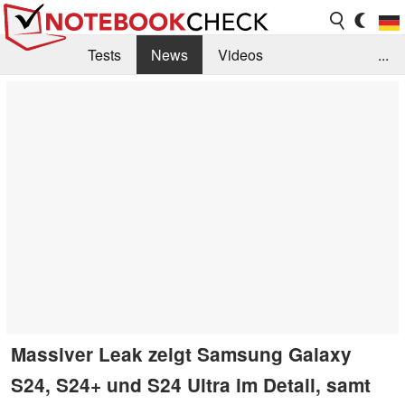
Tests
News
Videos
...
Benchmarks & Tech
Externe Tests
Kaufberatung
Deals
Suche
Jobs
Forum
Massiver Leak zeigt Samsung Galaxy
S24, S24+ und S24 Ultra im Detail, samt