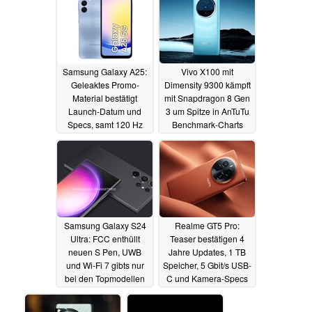
Samsung Galaxy A25:
Vivo X100 mit
Geleaktes Promo-
Dimensity 9300 kämpft
Material bestätigt
mit Snapdragon 8 Gen
Launch-Datum und
3 um Spitze in AnTuTu
Specs, samt 120 Hz
Benchmark-Charts
AMOLED
vom November
04.12.2023
04.12.2023
Samsung Galaxy S24
Realme GT5 Pro:
Ultra: FCC enthüllt
Teaser bestätigen 4
neuen S Pen, UWB
Jahre Updates, 1 TB
und Wi-Fi 7 gibts nur
Speicher, 5 Gbit/s USB-
bei den Topmodellen
C und Kamera-Specs
04.12.2023
04.12.2023