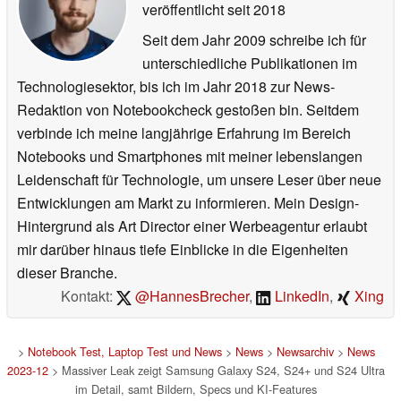
veröffentlicht
seit 2018
Seit dem Jahr 2009 schreibe ich für
unterschiedliche Publikationen im
Technologiesektor, bis ich im Jahr 2018 zur News-
Redaktion von Notebookcheck gestoßen bin. Seitdem
verbinde ich meine langjährige Erfahrung im Bereich
Notebooks und Smartphones mit meiner lebenslangen
Leidenschaft für Technologie, um unsere Leser über neue
Entwicklungen am Markt zu informieren. Mein Design-
Hintergrund als Art Director einer Werbeagentur erlaubt
mir darüber hinaus tiefe Einblicke in die Eigenheiten
dieser Branche.
Kontakt:
@HannesBrecher
,
LinkedIn
,
Xing
>
Notebook Test, Laptop Test und News
>
News
>
Newsarchiv
>
News
2023-12
> Massiver Leak zeigt Samsung Galaxy S24, S24+ und S24 Ultra
im Detail, samt Bildern, Specs und KI-Features