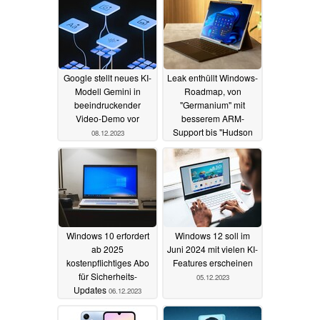
Google stellt neues KI-
Leak enthüllt Windows-
Modell Gemini in
Roadmap, von
beeindruckender
"Germanium" mit
Video-Demo vor
besserem ARM-
Support bis "Hudson
08.12.2023
Valley" mit KI-Fokus
06.12.2023
Windows 10 erfordert
Windows 12 soll im
ab 2025
Juni 2024 mit vielen KI-
kostenpflichtiges Abo
Features erscheinen
für Sicherheits-
05.12.2023
Updates
06.12.2023