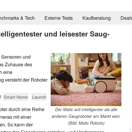
nchmarks & Tech
Externe Tests
Kaufberatung
Deal
telligentester und leisester Saug-
, Sensoren und
das Zuhause des
h eine
g versteht der Roboter
3
Smart Home
Launch
oter durch eine Reihe
Der Matic soll intelligenter als alle
anderen Saugroboter am Markt sein.
meras mit einer
(Bild: Matic Robots)
den. So kann der