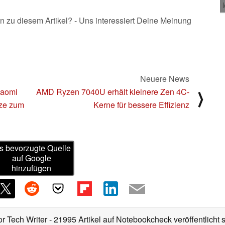
n zu diesem Artikel? - Uns interessiert Deine Meinung
Neuere News
iaomi
AMD Ryzen 7040U erhält kleinere Zen 4C-
⟩
rze zum
Kerne für bessere Effizienz
s bevorzugte Quelle
auf Google
hinzufügen
or Tech Writer
- 21995 Artikel auf Notebookcheck veröffentlicht
s