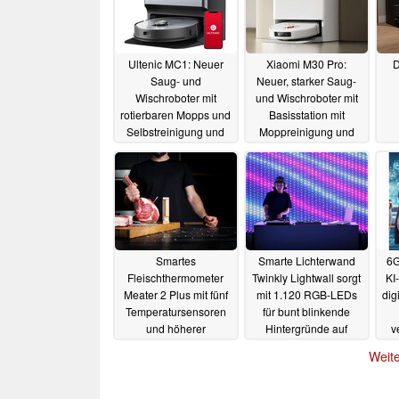
Ultenic MC1: Neuer
Xiaomi M30 Pro:
D
Saug- und
Neuer, starker Saug-
Wischroboter mit
und Wischroboter mit
rotierbaren Mopps und
Basisstation mit
Selbstreinigung und
Moppreinigung und
Trocknung startet zum
Haarschneider
Dr
Rabattpreis
11.12.2023
02.12.2023
Smartes
Smarte Lichterwand
6G
Fleischthermometer
Twinkly Lightwall sorgt
KI
Meater 2 Plus mit fünf
mit 1.120 RGB-LEDs
dig
Temperatursensoren
für bunt blinkende
und höherer
Hintergründe auf
v
Reichweite vorgestellt
Partys und Co
11.11.2023
Weite
11.11.2023