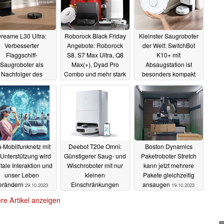
reame L30 Ultra:
Roborock Black Friday
Kleinster Saugroboter
Verbesserter
Angebote: Roborock
der Welt: SwitchBot
Flaggschiff-
S8, S7 Max Ultra, Q8
K10+ mit
Saugroboter als
Max(+), Dyad Pro
Absaugstation ist
Nachfolger des
Combo und mehr stark
besonders kompakt
eame L20 Ultra ist
reduziert
und startet mit Rabatt
17.11.2023
schon da
27.11.2023
12.11.2023
-Mobilfunknetz mit
Deebot T20e Omni:
Boston Dynamics
-Unterstützung wird
Günstigerer Saug- und
Paketroboter Stretch
itale Interaktion und
Wischroboter mit nur
kann jetzt mehrere
unser Leben
kleinen
Pakete gleichzeitig
erändern
Einschränkungen
ansaugen
29.10.2023
19.10.2023
startet mit Rabatt
re Artikel anzeigen
20.10.2023