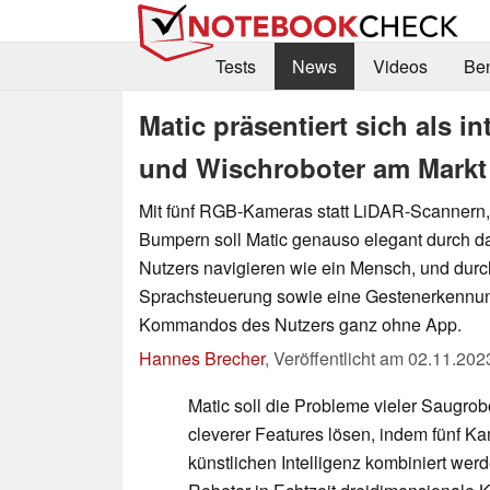
Tests
News
Videos
Be
Matic präsentiert sich als in
und Wischroboter am Markt
Mit fünf RGB-Kameras statt LiDAR-Scannern
Bumpern soll Matic genauso elegant durch 
Nutzers navigieren wie ein Mensch, und durc
Sprachsteuerung sowie eine Gestenerkennun
Kommandos des Nutzers ganz ohne App.
Hannes Brecher
,
Veröffentlicht am
02.11.202
Matic soll die Probleme vieler Saugrob
cleverer Features lösen, indem fünf Ka
künstlichen Intelligenz kombiniert wer