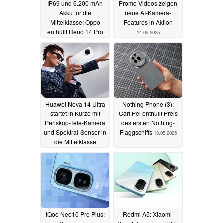
IP69 und 6.200 mAh
Promo-Videos zeigen
Akku für die
neue AI-Kamera-
Mittelklasse: Oppo
Features in Aktion
enthüllt Reno 14 Pro
14.05.2025
15.05.2025
Huawei Nova 14 Ultra
Nothing Phone (3):
startet in Kürze mit
Carl Pei enthüllt Preis
Periskop-Tele-Kamera
des ersten Nothing-
und Spektral-Sensor in
Flaggschiffs
13.05.2025
die Mittelklasse
14.05.2025
iQoo Neo10 Pro Plus:
Redmi A5: Xiaomi-