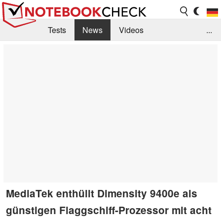
Tests
News
Videos
...
Benchmarks & Tech
Externe Tests
Kaufberatung
Deals
Suche
Jobs
Forum
MediaTek enthüllt Dimensity 9400e als
günstigen Flaggschiff-Prozessor mit acht