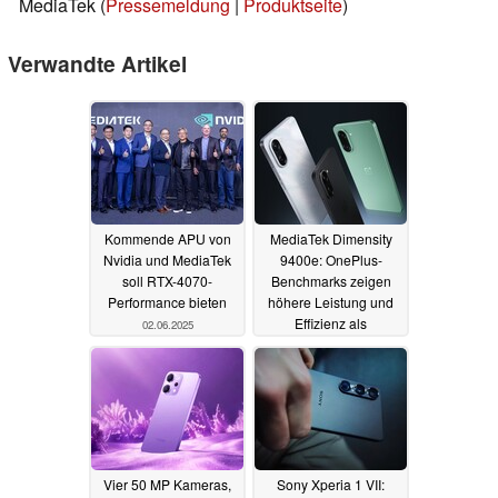
MediaTek (
Pressemeldung
|
Produktseite
)
Verwandte Artikel
Kommende APU von
MediaTek Dimensity
Nvidia und MediaTek
9400e: OnePlus-
soll RTX-4070-
Benchmarks zeigen
Performance bieten
höhere Leistung und
Effizienz als
02.06.2025
Snapdragon 8s Gen 4
01.06.2025
Vier 50 MP Kameras,
Sony Xperia 1 VII: