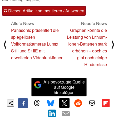
Diesen Artikel kommentieren / Antworten
Ältere News
Neuere News
Panasonic präsentiert die
Graphen könnte die
spiegellosen
Leistung von Lithium-
⟨
⟩
Vollformatkameras Lumix
Ionen-Batterien stark
S1II und S1IIE mit
erhöhen – doch es
erweiterten Videofunktionen
gibt noch einige
Hindernisse
Als bevorzugte Quelle
auf Google
hinzufügen