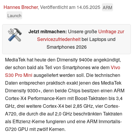
Hannes Brecher
,
Veröffentlicht am
14.05.2025
ARM
Launch
Jetzt mitmachen:
Unsere große
Umfrage zur
Servicezufriedenheit
bei Laptops und
Smartphones 2026
MediaTek hat heute den Dimensity 9400e angekündigt,
der schon bald als Teil von Smartphones wie dem
Vivo
S30 Pro Mini
ausgeliefert werden soll. Die technischen
Daten entsprechen praktisch exakt jenen des MediaTek
Dimensity 9300+, denn beide Chips besitzen einen ARM
Cortex-X4 Performance-Kern mit Boost-Taktraten bis 3,4
GHz, drei weitere Cortex-X4 bei 2,85 GHz, vier Cortex-
A720, die durch die auf 2,0 GHz beschränkten Taktraten
als Effizienz-Kerne fungieren und eine ARM Immortalis-
G720 GPU mit zwölf Kernen.