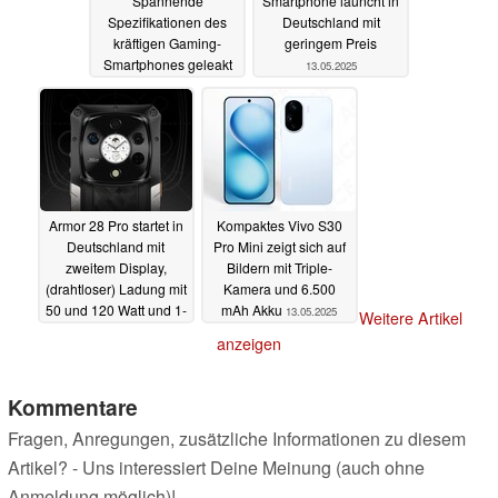
Spannende
Smartphone launcht in
Spezifikationen des
Deutschland mit
kräftigen Gaming-
geringem Preis
Smartphones geleakt
13.05.2025
13.05.2025
Armor 28 Pro startet in
Kompaktes Vivo S30
Deutschland mit
Pro Mini zeigt sich auf
zweitem Display,
Bildern mit Triple-
(drahtloser) Ladung mit
Kamera und 6.500
50 und 120 Watt und 1-
mAh Akku
13.05.2025
Weitere Artikel
Zoll-Sensor
13.05.2025
anzeigen
Kommentare
Fragen, Anregungen, zusätzliche Informationen zu diesem
Artikel? - Uns interessiert Deine Meinung (auch ohne
Anmeldung möglich)!