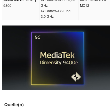
GHz
MC12
9300
4x Cortex-A720 bei
2,0 GHz
Quelle(n)