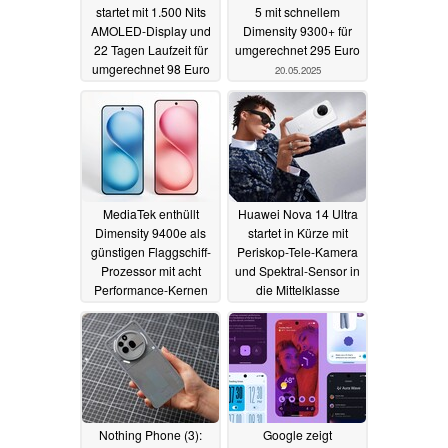
startet mit 1.500 Nits
5 mit schnellem
AMOLED-Display und
Dimensity 9300+ für
22 Tagen Laufzeit für
umgerechnet 295 Euro
umgerechnet 98 Euro
20.05.2025
20.05.2025
MediaTek enthüllt
Huawei Nova 14 Ultra
Dimensity 9400e als
startet in Kürze mit
günstigen Flaggschiff-
Periskop-Tele-Kamera
Prozessor mit acht
und Spektral-Sensor in
Performance-Kernen
die Mittelklasse
14.05.2025
14.05.2025
Nothing Phone (3):
Google zeigt