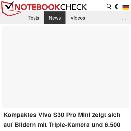
Tests
News
Videos
...
Benchmarks & Tech
Externe Tests
Kaufberatung
Deals
Suche
Jobs
Forum
Kompaktes Vivo S30 Pro Mini zeigt sich
auf Bildern mit Triple-Kamera und 6.500