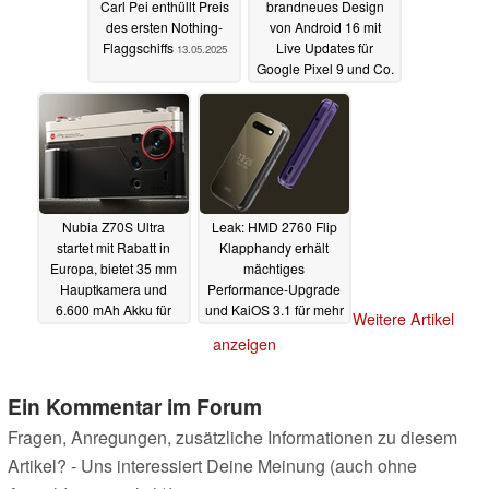
Carl Pei enthüllt Preis
brandneues Design
des ersten Nothing-
von Android 16 mit
Flaggschiffs
Live Updates für
13.05.2025
Google Pixel 9 und Co.
13.05.2025
Nubia Z70S Ultra
Leak: HMD 2760 Flip
startet mit Rabatt in
Klapphandy erhält
Europa, bietet 35 mm
mächtiges
Hauptkamera und
Performance-Upgrade
6.600 mAh Akku für
und KaiOS 3.1 für mehr
Weitere Artikel
729 Euro
Apps
13.05.2025
13.05.2025
anzeigen
Ein Kommentar im Forum
Fragen, Anregungen, zusätzliche Informationen zu diesem
Artikel? - Uns interessiert Deine Meinung (auch ohne