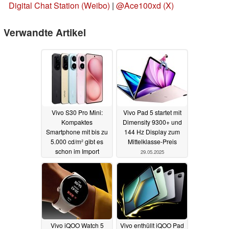
Digital Chat Station (Weibo)
|
@Ace100xd (X)
Verwandte Artikel
Vivo S30 Pro Mini:
Vivo Pad 5 startet mit
Kompaktes
Dimensity 9300+ und
Smartphone mit bis zu
144 Hz Display zum
5.000 cd/m² gibt es
Mittelklasse-Preis
schon im Import
29.05.2025
01.07.2025
Vivo iQOO Watch 5
Vivo enthüllt iQOO Pad