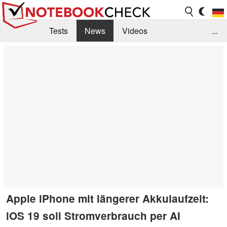
Tests
News
Videos
...
Benchmarks & Tech
Externe Tests
Kaufberatung
Deals
Suche
Jobs
Forum
Apple iPhone mit längerer Akkulaufzeit:
iOS 19 soll Stromverbrauch per AI