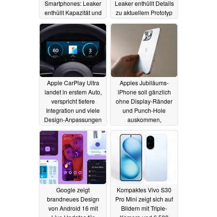
Smartphones: Leaker
Leaker enthüllt Details
enthüllt Kapazität und
zu aktuellem Prototyp
Gewicht
19.05.2025
15.05.2025
Apple CarPlay Ultra
Apples Jubiläums-
landet in erstem Auto,
iPhone soll gänzlich
verspricht tiefere
ohne Display-Ränder
Integration und viele
und Punch-Hole
Design-Anpassungen
auskommen,
brandneuen Akku
15.05.2025
erhalten
14.05.2025
Google zeigt
Kompaktes Vivo S30
brandneues Design
Pro Mini zeigt sich auf
von Android 16 mit
Bildern mit Triple-