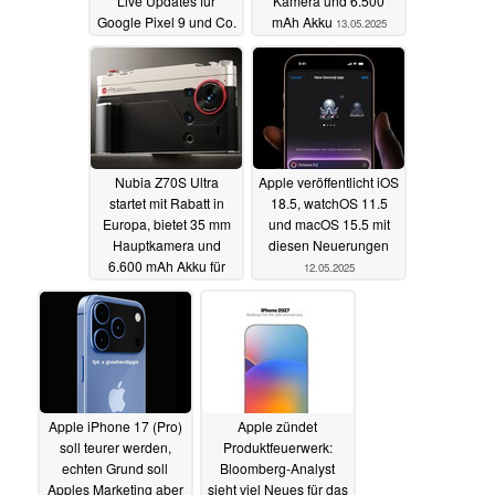
Live Updates für
Kamera und 6.500
Google Pixel 9 und Co.
mAh Akku
13.05.2025
13.05.2025
Nubia Z70S Ultra
Apple veröffentlicht iOS
startet mit Rabatt in
18.5, watchOS 11.5
Europa, bietet 35 mm
und macOS 15.5 mit
Hauptkamera und
diesen Neuerungen
6.600 mAh Akku für
12.05.2025
729 Euro
13.05.2025
Apple iPhone 17 (Pro)
Apple zündet
soll teurer werden,
Produktfeuerwerk:
echten Grund soll
Bloomberg-Analyst
Apples Marketing aber
sieht viel Neues für das