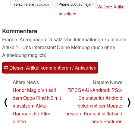
verschleiern
iPhone-Jubiläumsjahr
12.05.2025
Weitere Artikel
12.05.2025
anzeigen
Kommentare
Fragen, Anregungen, zusätzliche Informationen zu diesem
Artikel? - Uns interessiert Deine Meinung (auch ohne
Anmeldung möglich)!
Diesen Artikel kommentieren / Antworten
Ältere News
Neuere News
Honor Magic V4 soll
RPCSX-UI-Android: PS3-
dem Oppo Find N5 mit
Emulator für Android
⟨
⟩
massivem Akku-
bekommt per Update
Upgrade die Stirn
bessere Kompatibilität und
bieten
neue Features