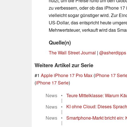
nutzt, um die Preise rund um den Glob
zu verbessern, oder ob das iPhone 17
vielleicht sogar günstiger wird. Zur E
US-Dollar, das entspricht heute umger
Mehrwertsteuer, verkauft wird das Sma
Quelle(n)
The Wall Street Journal
|
@asherdipps 
Weitere Artikel zur Serie
#1
Apple iPhone 17 Pro Max
(
iPhone 17 Seri
(
iPhone 17 Serie
)
News
•
Teure Mittelklasse: Warum Käu
|
News
•
KI ohne Cloud: Dieses Sprachm
|
News
•
Smartphone-Markt bricht ein: 
|