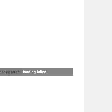
loading failed!
loading failed!