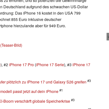
us zu erhöhen, und so potenziell die Gewinnmarge
 in Deutschland aufgrund des schwachen US-Dollar
inordnung: Das iPhone 16 kostet in den USA 799
echnet 855 Euro inklusive deutscher
rtphone hierzulande aber für 949 Euro.
(Teaser-Bild)
e
), #2
iPhone 17 Pro
(
iPhone 17 Serie
), #3
iPhone 17
#3
fer plötzlich zu iPhone 17 und Galaxy S26 greifen
#1
odell passt jetzt auf dein iPhone
#3
KI-Boom verschärft globale Speicherkrise