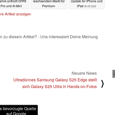
elink enthüllt GTR9
wachsendem Markt für
Update für iPhone und
Pro und AI Mini
Premium-
iPad
05.05.2025
Smartwatches
07.05.2025
07.05.2025
re Artikel anzeigen
n zu diesem Artikel? - Uns interessiert Deine Meinung
Neuere News
Ultradünnes Samsung Galaxy S25 Edge stellt
⟩
sich Galaxy S25 Ultra in Hands-on-Fotos
s bevorzugte Quelle
auf Google