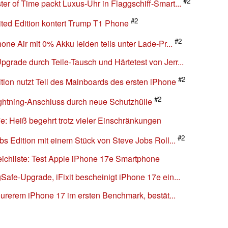
#2
r of Time packt Luxus-Uhr in Flaggschiff-Smart...
#2
ted Edition kontert Trump T1 Phone
#2
ne Air mit 0% Akku leiden teils unter Lade-Pr...
rade durch Teile-Tausch und Härtetest von Jerr...
#2
ion nutzt Teil des Mainboards des ersten iPhone
#2
ightning-Anschluss durch neue Schutzhülle
e: Heiß begehrt trotz vieler Einschränkungen
#2
bs Edition mit einem Stück von Steve Jobs Roll...
treichliste: Test Apple iPhone 17e Smartphone
afe-Upgrade, iFixit bescheinigt iPhone 17e ein...
teurerem iPhone 17 im ersten Benchmark, bestät...