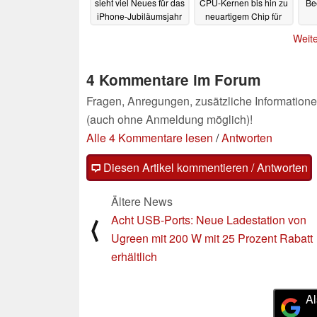
sieht viel Neues für das
CPU-Kernen bis hin zu
Be
iPhone-Jubiläumsjahr
neuartigem Chip für
die Apple Watch
12.05.2025
Weite
08.05.2025
4 Kommentare im Forum
Fragen, Anregungen, zusätzliche Informatione
(auch ohne Anmeldung möglich)!
Alle 4 Kommentare lesen
/
Antworten
Diesen Artikel kommentieren / Antworten
Ältere News
Acht USB-Ports: Neue Ladestation von
⟨
Ugreen mit 200 W mit 25 Prozent Rabatt
erhältlich
Al