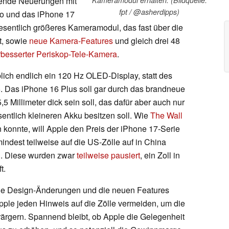
ende Neuerungen mit
fpt / @asherdipps)
ro und das iPhone 17
wesentlich größeres Kameramodul, das fast über die
t, sowie
neue Kamera-Features
und gleich drei 48
erbesserter Periskop-Tele-Kamera
.
lich endlich ein 120 Hz OLED-Display, statt des
. Das iPhone 16 Plus soll gar durch das brandneue
,5 Millimeter dick sein soll, das dafür aber auch nur
entlich kleineren Akku besitzen soll. Wie
The Wall
 konnte, will Apple den Preis der iPhone 17-Serie
ndest teilweise auf die US-Zölle auf in China
n. Diese wurden zwar
teilweise pausiert
, ein Zoll in
t.
f die Design-Änderungen und die neuen Features
pple jeden Hinweis auf die Zölle vermeiden, um die
ärgern. Spannend bleibt, ob Apple die Gelegenheit