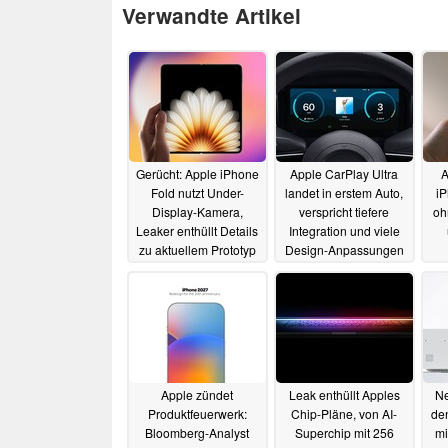
Verwandte Artikel
Gerücht: Apple iPhone
Apple CarPlay Ultra
A
Fold nutzt Under-
landet in erstem Auto,
iP
Display-Kamera,
verspricht tiefere
oh
Leaker enthüllt Details
Integration und viele
zu aktuellem Prototyp
Design-Anpassungen
15.05.2025
15.05.2025
Apple zündet
Leak enthüllt Apples
Ne
Produktfeuerwerk:
Chip-Pläne, von AI-
de
Bloomberg-Analyst
Superchip mit 256
mi