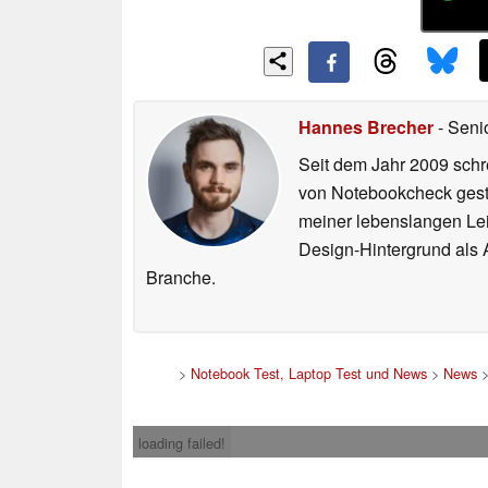
Hannes Brecher
- Seni
Seit dem Jahr 2009 schre
von Notebookcheck gest
meiner lebenslangen Lei
Design-Hintergrund als A
Branche.
>
Notebook Test, Laptop Test und News
>
News
loading failed!