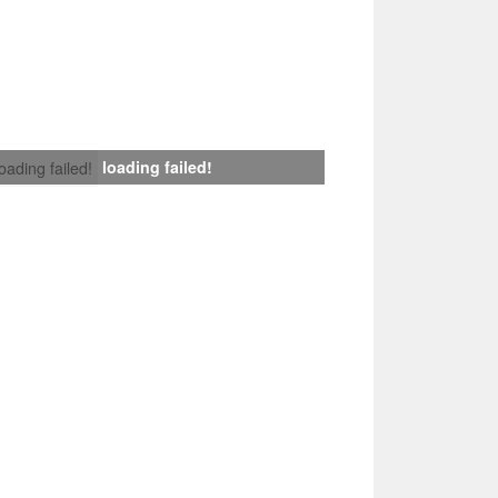
loading failed!
loading failed!