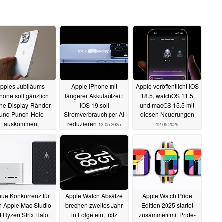
pples Jubiläums-
Apple iPhone mit
Apple veröffentlicht iOS
hone soll gänzlich
längerer Akkulaufzeit:
18.5, watchOS 11.5
ne Display-Ränder
iOS 19 soll
und macOS 15.5 mit
und Punch-Hole
Stromverbrauch per AI
diesen Neuerungen
auskommen,
reduzieren
12.05.2025
12.05.2025
brandneuen Akku
erhalten
14.05.2025
ue Konkurrenz für
Apple Watch Absätze
Apple Watch Pride
n Apple Mac Studio
brechen zweites Jahr
Edition 2025 startet
t Ryzen Strix Halo:
in Folge ein, trotz
zusammen mit Pride-