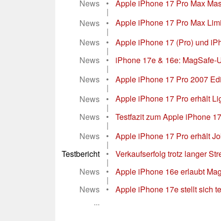
News
•
Apple iPhone 17 Pro Max Maste
|
News
•
Apple iPhone 17 Pro Max Limi
|
News
•
Apple iPhone 17 (Pro) und iPho
|
News
•
iPhone 17e & 16e: MagSafe-Upg
|
News
•
Apple iPhone 17 Pro 2007 Edit
|
News
•
Apple iPhone 17 Pro erhält L
|
News
•
Testfazit zum Apple iPhone 17
|
News
•
Apple iPhone 17 Pro erhält Jo
|
Testbericht
•
Verkaufserfolg trotz langer S
|
News
•
Apple iPhone 16e erlaubt MagS
|
News
•
Apple iPhone 17e stellt sich 
...