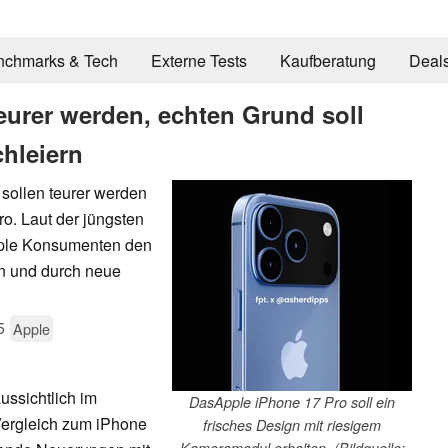
nchmarks & Tech
Externe Tests
Kaufberatung
Deal
teurer werden, echten Grund soll
hleiern
sollen teurer werden
o. Laut der jüngsten
Apple Konsumenten den
gn und durch neue
5
Apple
ussichtlich im
DasApple iPhone 17 Pro soll ein
Vergleich zum iPhone
frisches Design mit riesigem
Kameramodul erhalten. (Bildquelle: