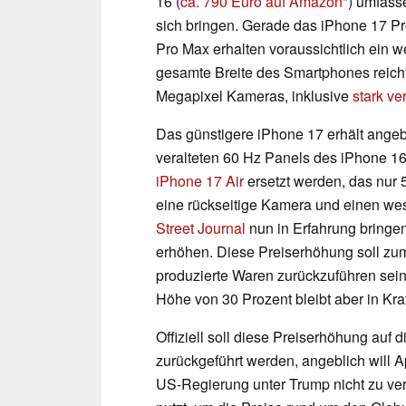
16 (
ca. 790 Euro auf Amazon
) umfass
sich bringen. Gerade das iPhone 17 P
Pro Max erhalten voraussichtlich ein 
gesamte Breite des Smartphones reich
Megapixel Kameras, inklusive
stark v
Das günstigere iPhone 17 erhält angeb
veralteten 60 Hz Panels des iPhone 16
iPhone 17 Air
ersetzt werden, das nur 5
eine rückseitige Kamera und einen wes
Street Journal
nun in Erfahrung bringen
erhöhen. Diese Preiserhöhung soll zumi
produzierte Waren zurückzuführen sei
Höhe von 30 Prozent bleibt aber in Kraf
Offiziell soll diese Preiserhöhung au
zurückgeführt werden, angeblich will A
US-Regierung unter Trump nicht zu ver