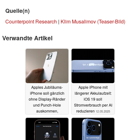
Quelle(n)
Counterpoint Research
|
Klim Musalimov (Teaser-Bild)
Verwandte Artikel
Apples Jubiläums-
Apple iPhone mit
iPhone soll gänzlich
längerer Akkulaufzeit:
ohne Display-Ränder
iOS 19 soll
und Punch-Hole
Stromverbrauch per AI
auskommen,
reduzieren
12.05.2025
brandneuen Akku
erhalten
14.05.2025