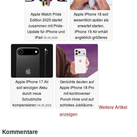
Apple Watch Pride
Apple iPhone 18 soll
Edition 2025 startet
wesentlich später als
zusammen mit Pride-
erwartet starten,
Update für iPhone und
iPhone 19 Air erhält
iPad
angeblich größeres
05.05.2025
Display
05.05.2025
Apple iPhone 17 Air
Gerüchte deuten auf
soll winzigen Akku
Apple iPhone 18 Pro
durch neue
mit kontroverser
Schutzhülle
Punch-Hole und auf
kompensieren
schickes Jubiläums-
04.05.2025
Weitere Artikel
iPhone
04.05.2025
anzeigen
Kommentare