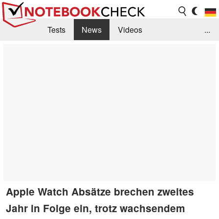
Tests
News
Videos
...
Benchmarks & Tech
Externe Tests
Kaufberatung
Deals
Suche
Jobs
Forum
Apple Watch Absätze brechen zweites
Jahr in Folge ein, trotz wachsendem