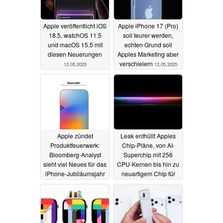
Apple veröffentlicht iOS
Apple iPhone 17 (Pro)
18.5, watchOS 11.5
soll teurer werden,
und macOS 15.5 mit
echten Grund soll
diesen Neuerungen
Apples Marketing aber
verschleiern
12.05.2025
12.05.2025
Apple zündet
Leak enthüllt Apples
Produktfeuerwerk:
Chip-Pläne, von AI-
Bloomberg-Analyst
Superchip mit 256
sieht viel Neues für das
CPU-Kernen bis hin zu
iPhone-Jubiläumsjahr
neuartigem Chip für
die Apple Watch
12.05.2025
08.05.2025