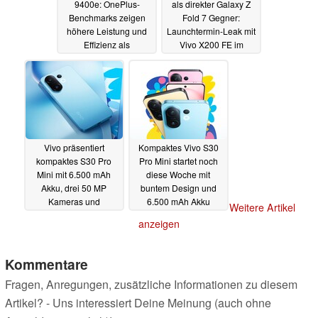
9400e: OnePlus-
als direkter Galaxy Z
Benchmarks zeigen
Fold 7 Gegner:
höhere Leistung und
Launchtermin-Leak mit
Effizienz als
Vivo X200 FE im
Snapdragon 8s Gen 4
Schlepptau
31.05.2025
01.06.2025
Vivo präsentiert
Kompaktes Vivo S30
kompaktes S30 Pro
Pro Mini startet noch
Mini mit 6.500 mAh
diese Woche mit
Akku, drei 50 MP
buntem Design und
Kameras und
6.500 mAh Akku
Weitere Artikel
Dimensity 9300+
28.05.2025
anzeigen
29.05.2025
Kommentare
Fragen, Anregungen, zusätzliche Informationen zu diesem
Artikel? - Uns interessiert Deine Meinung (auch ohne