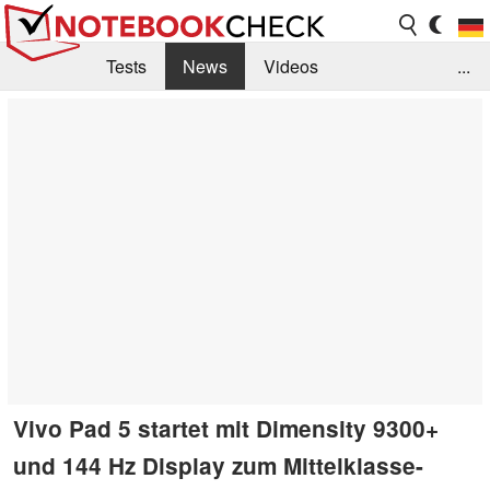
Tests
News
Videos
...
Benchmarks & Tech
Externe Tests
Kaufberatung
Deals
Suche
Jobs
Forum
Vivo Pad 5 startet mit Dimensity 9300+
und 144 Hz Display zum Mittelklasse-