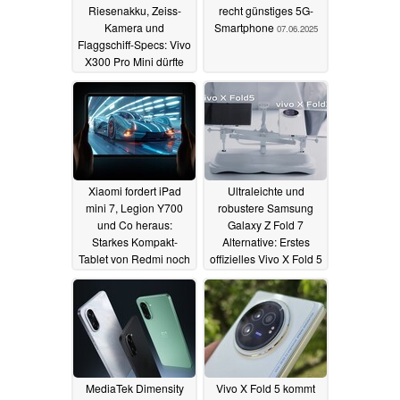
Riesenakku, Zeiss-
recht günstiges 5G-
Kamera und
Smartphone
07.06.2025
Flaggschiff-Specs: Vivo
X300 Pro Mini dürfte
spannend werden
08.06.2025
Xiaomi fordert iPad
Ultraleichte und
mini 7, Legion Y700
robustere Samsung
und Co heraus:
Galaxy Z Fold 7
Starkes Kompakt-
Alternative: Erstes
Tablet von Redmi noch
offizielles Vivo X Fold 5
diesen Monat
Teaservideo
04.06.2025
03.06.2025
MediaTek Dimensity
Vivo X Fold 5 kommt