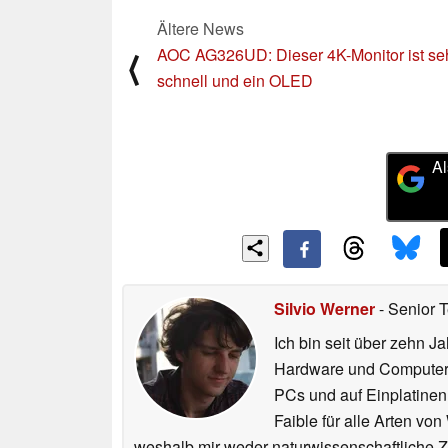
Ältere News
AOC AG326UD: Dieser 4K-Monitor ist se
⟨
schnell und ein OLED
Al
Silvio Werner
- Senior 
Ich bin seit über zehn J
Hardware und ComputerBa
PCs und auf Einplatinen
Faible für alle Arten vo
weshalb mir weder naturwissenschaftliche 