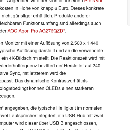
htet. Angeboten wird der Monitor für einen
Preis von
osten in Höhe von knapp 6 Euro. Dieses konkrete
 nicht günstiger erhältlich. Produkte anderer
gleichbaren Funktionsumfang sind allerdings auch
 der
AOC Agon Pro AG276QZD
.
n Monitor mit einer Auflösung von 2.560 x 1.440
ypische Auflösung darstellt und an die verwendete
in 4K-Bildschirm stellt. Die Reaktionszeit wird mit
iederholfrequenz beziffert der Hersteller auf 240
ive Sync, mit letzterem wird die
passt. Das dynamische Kontrastverhältnis
hnologiebedingt können OLEDs einen stärkeren
rzeugen.
m² angegeben, die typische Helligkeit im normalen
zwei Lautsprecher integriert, ein USB-Hub mit zwei
omputer wird dieser über USB B angeschlossen,