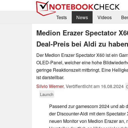
Tests
News
Videos
Be
Medion Erazer Spectator X60
Deal-Preis bei Aldi zu habe
Der Medion Erazer Spectator X60 ist ein Gam
OLED-Panel, welcher eine hohe Bildwiederh
geringe Reaktionszeit mitbringt. Eine Helligke
ist darstellbar.
Silvio Werner
,
Veröffentlicht am
16.08.2024
Launch
Passend zur gamescom 2024 und ab de
der Discounter-Aldi mit dem Spectato
neuen Monitor von Medion Erazer an, 