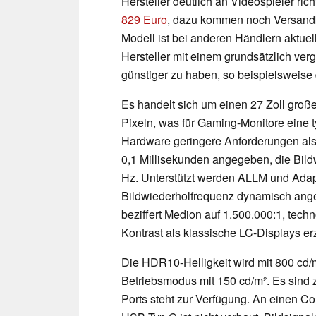
Hersteller deutlich an Videospieler ric
829 Euro
, dazu kommen noch Versandk
Modell ist bei anderen Händlern aktuell
Hersteller mit einem grundsätzlich ver
günstiger zu haben, so beispielsweise
Es handelt sich um einen 27 Zoll große
Pixeln, was für Gaming-Monitore eine t
Hardware geringere Anforderungen als e
0,1 Millisekunden angegeben, die Bildw
Hz. Unterstützt werden ALLM und Adapt
Bildwiederholfrequenz dynamisch ange
beziffert Medion auf 1.500.000:1, tec
Kontrast als klassische LC-Displays e
Die HDR10-Helligkeit wird mit 800 cd/
Betriebsmodus mit 150 cd/m². Es sind 
Ports steht zur Verfügung. An einen C