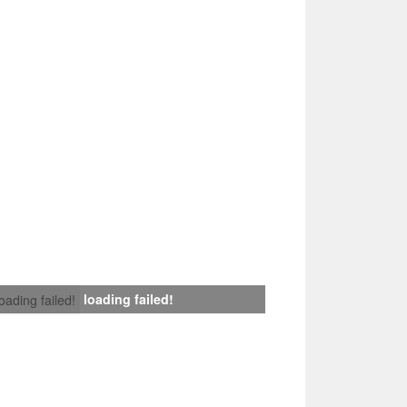
loading failed!
loading failed!