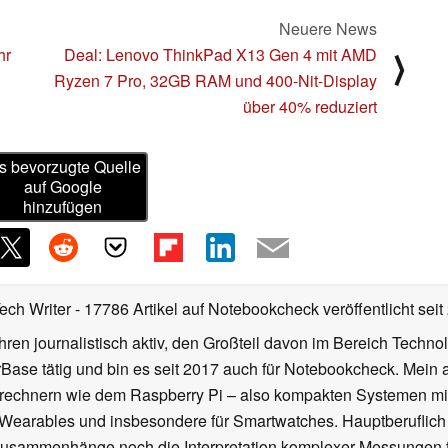
Neuere News
hr
Deal: Lenovo ThinkPad X13 Gen 4 mit AMD
⟩
Ryzen 7 Pro, 32GB RAM und 400-Nit-Display
über 40% reduziert
s bevorzugte Quelle
auf Google
hinzufügen
Tech Writer
- 17786 Artikel auf Notebookcheck veröffentlicht
seit
ahren journalistisch aktiv, den Großteil davon im Bereich Techn
se tätig und bin es seit 2017 auch für Notebookcheck. Mein ak
rechnern wie dem Raspberry Pi – also kompakten Systemen mit
n Wearables und insbesondere für Smartwatches. Hauptberuflich
Zusammenhänge noch die Interpretation komplexer Messungen f