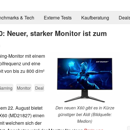
nchmarks & Tech
Externe Tests
Kaufberatung
Deal
: Neuer, starker Monitor ist zum
n
ing-Monitor mit einem
olfrequenz und eine
it von bis zu 800 d/m²
Gaming
Monitor
Deal
m 22. August bietet
Den neuen X60 gibt es in Kürze
günstiger bei Aldi (Bildquelle:
r X60 (MD21827) einen
Medion)
mit welchem sich der