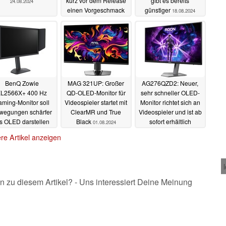
kurz vor dem Release
gibt es bereits
24.08.2024
einen Vorgeschmack
günstiger
18.08.2024
auf das Spiel
19.08.2024
BenQ Zowie
MAG 321UP: Großer
AG276QZD2: Neuer,
L2566X+ 400 Hz
QD-OLED-Monitor für
sehr schneller OLED-
ming-Monitor soll
Videospieler startet mit
Monitor richtet sich an
wegungen schärfer
ClearMR und True
Videospieler und ist ab
s OLED darstellen
Black
sofort erhältlich
01.08.2024
08.08.2024
30.07.2024
re Artikel anzeigen
n zu diesem Artikel? - Uns interessiert Deine Meinung