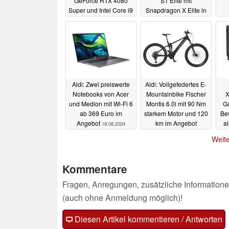
GeForce RTX 4080
S1 Elite mit
Super und Intel Core i9
Snapdragon X Elite in
14900KF
zwei Varianten beim
14.09.2024
Discounter
24.08.2024
Aldi: Zwei preiswerte
Aldi: Vollgefedertes E-
Notebooks von Acer
Mountainbike Fischer
X
und Medion mit Wi-Fi 6
Montis 6.0i mit 90 Nm
Ga
ab 369 Euro im
starkem Motor und 120
Be
Angebot
km im Angebot
al
18.08.2024
17.08.2024
Weite
Kommentare
Fragen, Anregungen, zusätzliche Informatione
(auch ohne Anmeldung möglich)!
Diesen Artikel kommentieren / Antworten