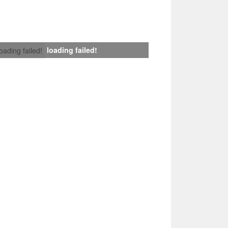
loading failed!
loading failed!