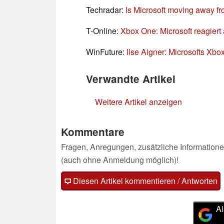
Techradar:
Is
Microsoft moving away fr
T-Online:
Xbox
One: Microsoft reagiert
WinFuture:
Ilse
Aigner: Microsofts Xbox
Verwandte Artikel
Weitere Artikel anzeigen
Kommentare
Fragen, Anregungen, zusätzliche Informatione
(auch ohne Anmeldung möglich)!
Diesen Artikel kommentieren / Antworten
Al