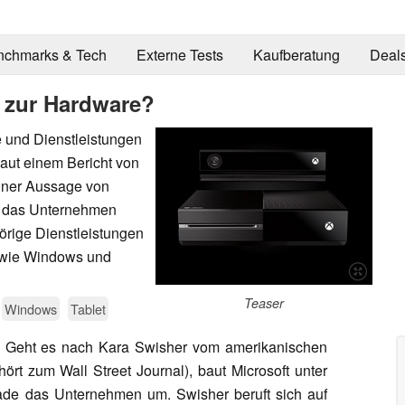
nchmarks & Tech
Externe Tests
Kaufberatung
Deal
e zur Hardware?
te und Dienstleistungen
Laut einem Bericht von
einer Aussage von
rd das Unternehmen
örige Dienstleistungen
e wie Windows und
Teaser
Windows
Tablet
 Geht es nach Kara Swisher vom amerikanischen
ört zum Wall Street Journal), baut Microsoft unter
de das Unternehmen um. Swisher beruft sich auf