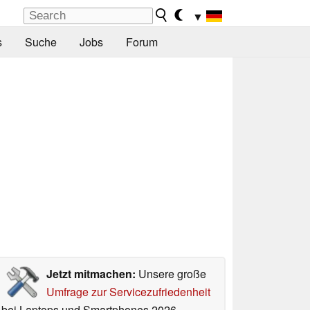
▼
s
Suche
Jobs
Forum
Jetzt mitmachen:
Unsere große
Umfrage zur Servicezufriedenheit
bei Laptops und Smartphones 2026