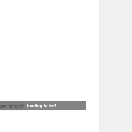
loading failed!
loading failed!