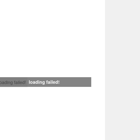
loading failed!
loading failed!