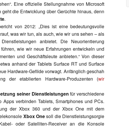
en“. Eine offizielle Stellungnahme von Microsoft
em geht die Entwicklung über Gerüchte hinaus, denn
te
.
ericht von 2012: „Dies ist eine bedeutungsvolle
rauf, was wir tun, als auch, wie wir uns sehen – als
ienstleistungen anbietet. Die Neuorientierung
 führen, wie wir neue Erfahrungen entwickeln und
menten und Geschäftsleute anbieten.“ Von dieser
etwa anhand der Tablets
Surface
RT und Surface
neue Hardware-Gefilde vorwagt. Anfänglich geschah
ung der etablierten Hardware-Produzenten (
wir
etzung seiner Dienstleistungen
für verschiedene
b Apps verbinden Tablets, Smartphones und PCs.
erung der Xbox 360 und der Xbox One mit dem
elekonsole
Xbox One
soll die Dienstleistungsorgie
Kabel- oder Satelliten-Receiver an die Konsole