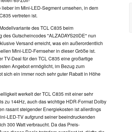
ellen 65-Zoll-
lb lieber im Mini-LED-Segment umsehen, in dem
835 vertreten ist.
 Modellvariante des TCL C835 beim
g des Gutscheincodes "ALZADAYS20DE" nun
klusive Versand erreicht, was ein außerordentlich
 hellen Mini-LED-Fernseher in dieser Größe ist.
er TV-Deal für den TCL C835 eine großartige
esten Angebot ermöglicht, im Bezug zum
bt sich ein immer noch sehr guter Rabatt in Höhe
elligkeit werkelt der TCL C835 mit einer sehr
bis zu 144Hz, auch das wichtige HDR-Format Dolby
iten rasant steigender Energiekosten ist allerdings
Mini-LED-TV aufgrund seiner beeindruckenden
ich 300 Watt verbraucht. Da das Preis-