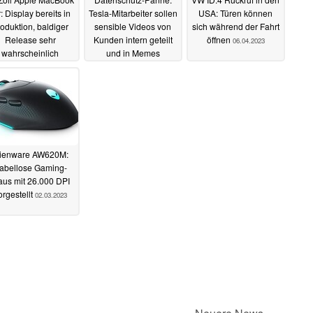
r: Display bereits in
Tesla-Mitarbeiter sollen
USA: Türen können
oduktion, baldiger
sensible Videos von
sich während der Fahrt
Release sehr
Kunden intern geteilt
öffnen
06.04.2023
wahrscheinlich
und in Memes
verwandelt haben
10.04.2023
07.04.2023
lienware AW620M:
abellose Gaming-
us mit 26.000 DPI
orgestellt
02.03.2023