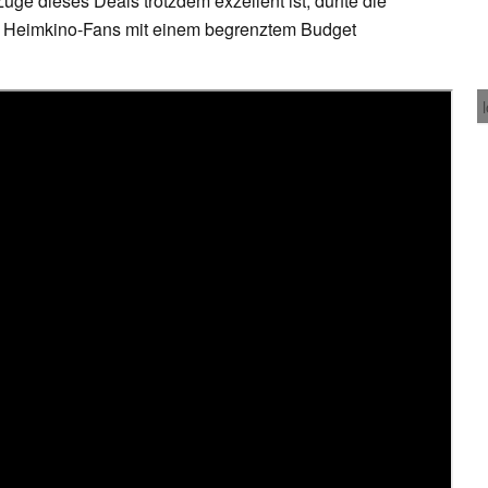
ge dieses Deals trotzdem exzellent ist, dürfte die
le Heimkino-Fans mit einem begrenztem Budget