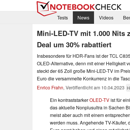
Tests
News
Videos
Be
Mini-LED-TV mit 1.000 Nits 
Deal um 30% rabattiert
Insbesondere für HDR-Fans ist der TCL C83
OLED-Alternative, denn mit einer Helligkeit v
steckt der 65 Zoll große Mini-LED-TV im Prei
Euro die versammelte Konkurrenz in die Tasc
Enrico Frahn
,
Veröffentlicht am
10.04.2023
H
Ein kontraststarker
OLED-TV
ist für e
das aktuelle Nonplusultra in Sachen Bi
meist aber auch mit einem entsprechen
werden muss. Angehende TV-Käufer, di