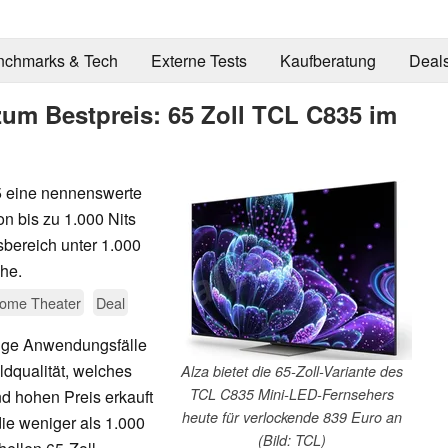
nchmarks & Tech
Externe Tests
Kaufberatung
Deal
zum Bestpreis: 65 Zoll TCL C835 im
5 eine nennenswerte
on bis zu 1.000 Nits
sbereich unter 1.000
he.
ome Theater
Deal
inige Anwendungsfälle
ldqualität, welches
Alza bietet die 65-Zoll-Variante des
TCL C835 Mini-LED-Fernsehers
d hohen Preis erkauft
heute für verlockende 839 Euro an
e weniger als 1.000
(Bild: TCL)