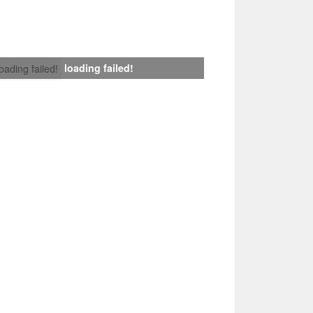
loading failed!
loading failed!