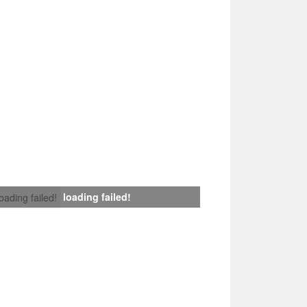
loading failed!
loading failed!