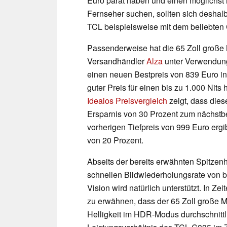
Euro parat haben und einen möglichst h
Fernseher suchen, sollten sich desha
TCL beispielsweise mit dem beliebten C
Passenderweise hat die 65 Zoll große
Versandhändler
Alza
unter Verwendun
einen neuen Bestpreis von 839 Euro in
guter Preis für einen bis zu 1.000 Nits
Idealos Preisvergleich
zeigt, dass dies
Ersparnis von 30 Prozent zum nächstb
vorherigen Tiefpreis von 999 Euro ergi
von 20 Prozent.
Abseits der bereits erwähnten Spitzenh
schnellen Bildwiederholungsrate von 
Vision wird natürlich unterstützt. In Ze
zu erwähnen, dass der 65 Zoll große 
Helligkeit im HDR-Modus durchschnittl