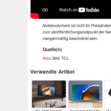
Notebookcheck ist nicht für Preisände
zum Veröffentlichungszeitpunkt der New
mengenmäßig beschränkt sein.
Quelle(n)
Alza
, Bild: TCL
Verwandte Artikel
TCL C845 Smart TV
Xiaomi Smart TV X Pro
15 