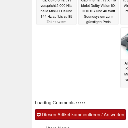
verspricht 2.000 Nits
bietet Dolby Vision IQ,
Ai
helle Mini-LEDs und
HDR10+ und 40 Watt
Pr
144 Hz auf bis zu 85
Soundsystem zum
Zoll
günstigen Preis
17.04.2023
13.04.2023
A
K
Ma
v
Loading Comments
Diesen Artikel kommentieren / Antworten