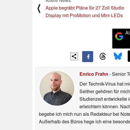
Ältere News
⟨
Apple begräbt Pläne für 27 Zoll Studio
Display mit ProMotion und Mini-LEDs
Al
Enrico Frahn
- Senior T
Der Technik-Virus hat mi
Seither gehören für mic
Studienzeit entwickelte 
erleichtern können. Nac
begebe ich mich nun als Redakteur bei Not
Außerhalb des Büros hege ich eine besonder