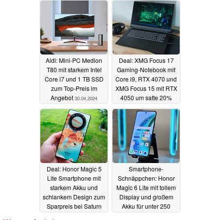
Aldi: Mini-PC Medion
Deal: XMG Focus 17
T80 mit starkem Intel
Gaming-Notebook mit
Core i7 und 1 TB SSD
Core i9, RTX 4070 und
zum Top-Preis im
XMG Focus 15 mit RTX
Angebot
4050 um satte 20%
30.04.2024
rabattiert
29.04.2024
Deal: Honor Magic 5
Smartphone-
Lite Smartphone mit
Schnäppchen: Honor
starkem Akku und
Magic 6 Lite mit tollem
schlankem Design zum
Display und großem
Sparpreis bei Saturn
Akku für unter 250
und Media Markt
Euro
19.04.2024