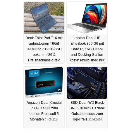
06.05.2024
02.05.2024
Deal: ThinkPad T16 mit
Laptop-Deal: HP
aufrüstbaren 16GB
EliteBook 850 G6 mit
RAM und 512GB SSD
Core i7, 16GB RAM
bekommt 26%
und Docking-Station
Preisnachlass direkt
kostet refurbished nur
bei Lenovo
309 Euro
02.05.2024
01.05.2024
Amazon-Deal: Crucial
SSD-Deal: WD Black
P3 4TB SSD zum
SN850X mit 2TB dank
besten Preis seit 5
Gutscheincode zum
Monaten
Top-Preis
01.05.2024
30.04.2024