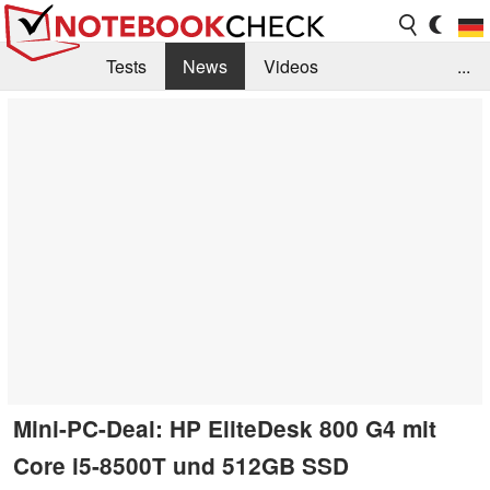
Tests
News
Videos
...
Benchmarks & Tech
Externe Tests
Kaufberatung
Deals
Suche
Jobs
Forum
Mini-PC-Deal: HP EliteDesk 800 G4 mit
Core i5-8500T und 512GB SSD