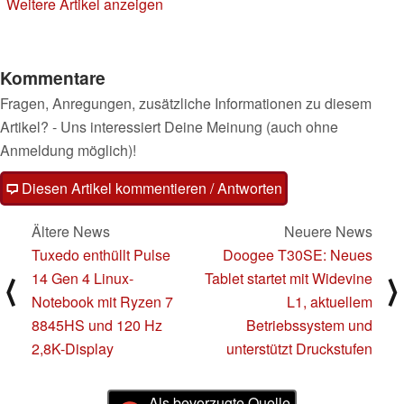
Weitere Artikel anzeigen
26.04.2024
Kommentare
Fragen, Anregungen, zusätzliche Informationen zu diesem
Artikel? - Uns interessiert Deine Meinung (auch ohne
Anmeldung möglich)!
Diesen Artikel kommentieren / Antworten
Ältere News
Neuere News
Tuxedo enthüllt Pulse
Doogee T30SE: Neues
14 Gen 4 Linux-
Tablet startet mit Widevine
⟨
⟩
Notebook mit Ryzen 7
L1, aktuellem
8845HS und 120 Hz
Betriebssystem und
2,8K-Display
unterstützt Druckstufen
Als bevorzugte Quelle