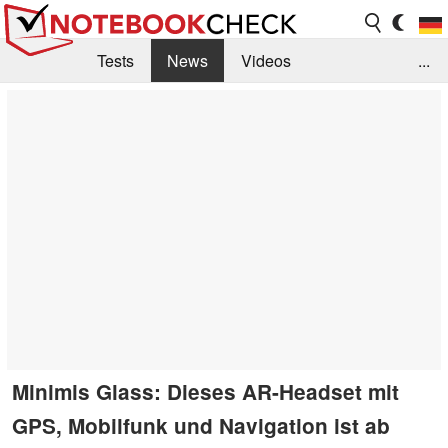
Tests
News
Videos
...
Benchmarks & Tech
Externe Tests
Kaufberatung
Deals
Suche
Jobs
Forum
Minimis Glass: Dieses AR-Headset mit
GPS, Mobilfunk und Navigation ist ab