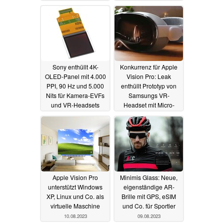
Sony enthüllt 4K-
Konkurrenz für Apple
OLED-Panel mit 4.000
Vision Pro: Leak
PPI, 90 Hz und 5.000
enthüllt Prototyp von
Nits für Kamera-EVFs
Samsungs VR-
und VR-Headsets
Headset mit Micro-
OLED und Exynos
24.08.2023
2200
15.08.2023
Apple Vision Pro
Minimis Glass: Neue,
unterstützt Windows
eigenständige AR-
XP, Linux und Co. als
Brille mit GPS, eSIM
virtuelle Maschine
und Co. für Sportler
10.08.2023
09.08.2023