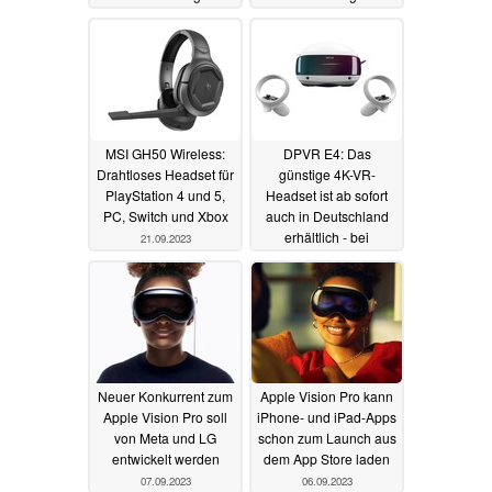
02.12.2023
02.10.2023
MSI GH50 Wireless:
DPVR E4: Das
Drahtloses Headset für
günstige 4K-VR-
PlayStation 4 und 5,
Headset ist ab sofort
PC, Switch und Xbox
auch in Deutschland
erhältlich - bei
21.09.2023
bestware noch zum
Vorzugspreis
07.09.2023
Neuer Konkurrent zum
Apple Vision Pro kann
Apple Vision Pro soll
iPhone- und iPad-Apps
von Meta und LG
schon zum Launch aus
entwickelt werden
dem App Store laden
07.09.2023
06.09.2023