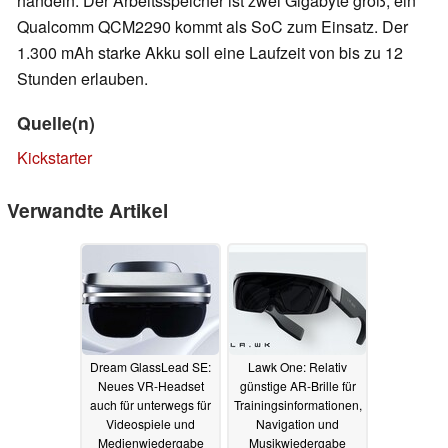
handeln. Der Arbeitsspeicher ist zwei Gigabyte groß, ein
Qualcomm QCM2290 kommt als SoC zum Einsatz. Der
1.300 mAh starke Akku soll eine Laufzeit von bis zu 12
Stunden erlauben.
Quelle(n)
Kickstarter
Verwandte Artikel
Dream GlassLead SE:
Lawk One: Relativ
Neues VR-Headset
günstige AR-Brille für
auch für unterwegs für
Trainingsinformationen,
Videospiele und
Navigation und
Medienwiedergabe
Musikwiedergabe