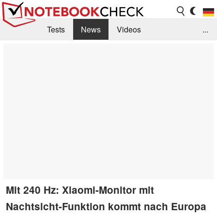
Tests
News
Videos
...
Benchmarks & Tech
Externe Tests
Kaufberatung
Deals
Suche
Jobs
Forum
Mit 240 Hz: Xiaomi-Monitor mit
Nachtsicht-Funktion kommt nach Europa