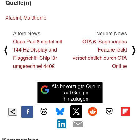
Quelle(n)
Xiaomi
,
Multitronic
Ältere News
Neuere News
Oppo Pad 6 startet mit
GTA 6: Spannendes
⟨
⟩
144 Hz Display und
Feature leakt
Flaggschiff-Chip für
versehentlich durch GTA
umgerechnet 440€
Online
Als bevorzugte Quelle
auf Google
hinzufügen
Kommentare