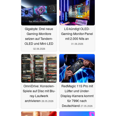
Gigabyte: Drei neue
LG kündigt OLED-
Gaming-Monitore
Gaming-Monitor-Panel
setzen auf Tandem-
mit 2.000 Nits an
OLED und Mini-LED
01.06.2026
02.06.2026
OmniDrive: Konsolen-
RedMagic 11S Pro mit
Spiele auf Disc mit Blu-
Lüfter und Under-
ray-Laufwerk
Display-Kamera kommt
archivieren
für 799€ nach
28.05.2026
Deutschland
27.05.2026