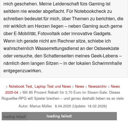
mich geschehen. Meine Leidenschaft fürs Gaming ist
seitdem nie wieder abgeflacht. Für Notebookcheck zu
schreiben bedeutet für mich, über Themen zu berichten, die
mir wirklich am Herzen liegen – neben Gaming auch gerne
über E-Mobilität, Fotovoltaik oder innovative Gadgets.
Wenn ich gerade nicht am Rechner sitze, schiebe ich
wahrscheinlich Wasserrettungsdienst an der Ostseeküste
oder versuche, den Schattenseiten meines Geek-Lebens –
nämlich dem langen Sitzen – in der lokalen Schwimmhalle
entgegenzuwirken.
>
Notebook Test, Laptop Test und News
>
News
>
Newsarchiv
>
News
2025-04
> Mit 85 Prozent Rabatt für 3,70 Euro im Steam-Sale: Dieses
Roguelike-RPG will Spieler brechen – und genau deshalb lieben es so viele
Autor: Marius Müller, 8.04.2025 (Update: 18.02.2026)
loading failed!
loading failed!