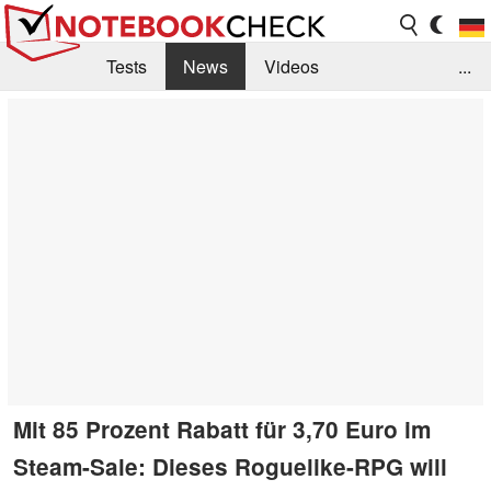
Tests
News
Videos
...
Benchmarks & Tech
Externe Tests
Kaufberatung
Deals
Suche
Jobs
Forum
Mit 85 Prozent Rabatt für 3,70 Euro im
Steam-Sale: Dieses Roguelike-RPG will