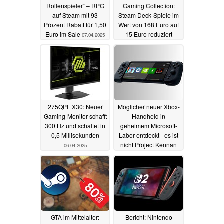
Rollenspieler“ – RPG
Gaming Collection:
auf Steam mit 93
Steam Deck-Spiele im
Prozent Rabatt für 1,50
Wert von 168 Euro auf
Euro im Sale
15 Euro reduziert
07.04.2025
07.04.2025
275QPF X30: Neuer
Möglicher neuer Xbox-
Gaming-Monitor schafft
Handheld in
300 Hz und schaltet in
geheimem Microsoft-
0,5 Millisekunden
Labor entdeckt - es ist
nicht Project Kennan
06.04.2025
05.04.2025
GTA im Mittelalter:
Bericht: Nintendo