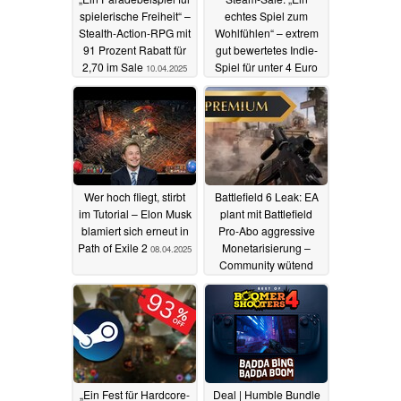
spielerische Freiheit“ –
echtes Spiel zum
Stealth-Action-RPG mit
Wohlfühlen“ – extrem
91 Prozent Rabatt für
gut bewertetes Indie-
2,70 im Sale
Spiel für unter 4 Euro
10.04.2025
abzusahnen
09.04.2025
Wer hoch fliegt, stirbt
Battlefield 6 Leak: EA
im Tutorial – Elon Musk
plant mit Battlefield
blamiert sich erneut in
Pro-Abo aggressive
Path of Exile 2
Monetarisierung –
08.04.2025
Community wütend
07.04.2025
„Ein Fest für Hardcore-
Deal | Humble Bundle