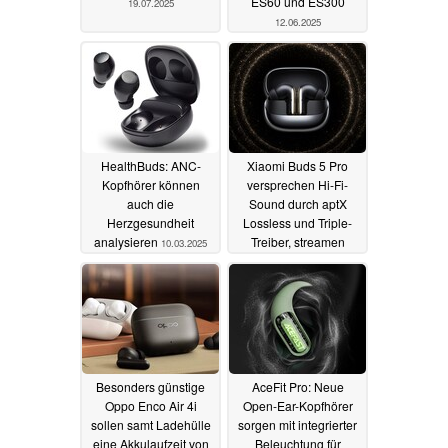
ES60 und ES300
19.07.2025
12.06.2025
HealthBuds: ANC-
Xiaomi Buds 5 Pro
Kopfhörer können
versprechen Hi-Fi-
auch die
Sound durch aptX
Herzgesundheit
Lossless und Triple-
analysieren
Treiber, streamen
10.03.2025
Musik auch per WLAN
27.02.2025
Besonders günstige
AceFit Pro: Neue
Oppo Enco Air 4i
Open-Ear-Kopfhörer
sollen samt Ladehülle
sorgen mit integrierter
eine Akkulaufzeit von
Beleuchtung für