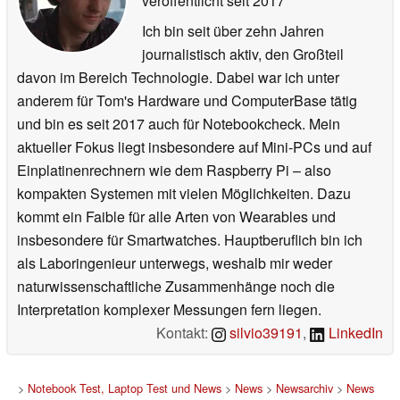
veröffentlicht
seit 2017
Ich bin seit über zehn Jahren
journalistisch aktiv, den Großteil
davon im Bereich Technologie. Dabei war ich unter
anderem für Tom's Hardware und ComputerBase tätig
und bin es seit 2017 auch für Notebookcheck. Mein
aktueller Fokus liegt insbesondere auf Mini-PCs und auf
Einplatinenrechnern wie dem Raspberry Pi – also
kompakten Systemen mit vielen Möglichkeiten. Dazu
kommt ein Faible für alle Arten von Wearables und
insbesondere für Smartwatches. Hauptberuflich bin ich
als Laboringenieur unterwegs, weshalb mir weder
naturwissenschaftliche Zusammenhänge noch die
Interpretation komplexer Messungen fern liegen.
Kontakt:
silvio39191
,
LinkedIn
>
Notebook Test, Laptop Test und News
>
News
>
Newsarchiv
>
News