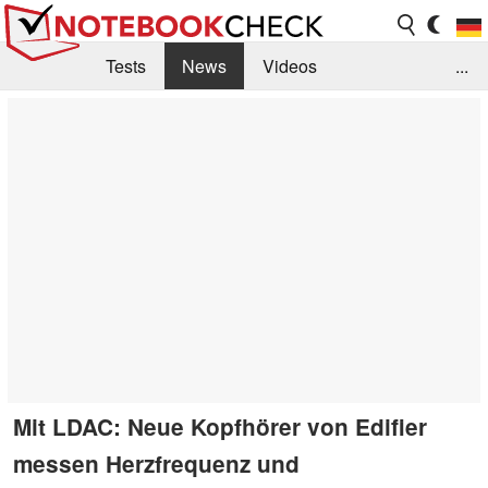
Tests
News
Videos
...
Benchmarks & Tech
Externe Tests
Kaufberatung
Deals
Suche
Jobs
Forum
Mit LDAC: Neue Kopfhörer von Edifier
messen Herzfrequenz und