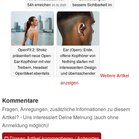
54h erreichen
bessere Sichtbarkeit im
24.02.2025
Straßenverkehr
13.01.2025
OpenFit 2: Shokz
Ear (Open): Erste,
präsentiert neue Open-
offene Kopfhörer von
Ear-Kopfhörer mit vier
Nothing starten mit
Treibern, Headset
interessantem Design
OpenMeet ebenfalls
und überraschender
Weitere Artikel
neu
Einschränkung bei der
07.01.2025
anzeigen
Soundqualität
24.09.2024
Kommentare
Fragen, Anregungen, zusätzliche Informationen zu diesem
Artikel? - Uns interessiert Deine Meinung (auch ohne
Anmeldung möglich)!
Diesen Artikel kommentieren / Antworten