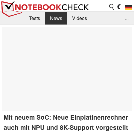
Tests
News
Videos
...
Benchmarks & Tech
Externe Tests
Kaufberatung
Deals
Suche
Jobs
Forum
Mit neuem SoC: Neue Einplatinenrechner
auch mit NPU und 8K-Support vorgestellt