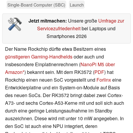
Single-Board Computer (SBC)
Launch
Jetzt mitmachen:
Unsere große
Umfrage zur
Servicezufriedenheit
bei Laptops und
Smartphones 2026
Der Name Rockchip dürfte etwa Besitzern eines
günstigeren Gaming-Handhelds
oder auch und
insbesondere Einplatinenrechnern (
NanoPi M5 über
Amazon
) bekannt sein. Mit dem RK3572 (
PDF
) hat
Rockchip einen neuen SoC vorgestellt und
Forlinx
eine
Entwicklerplatine und ein System-on-Module auf Basis
des neuen SoCs. Der RK3572 bringt dabei zwei Cortex-
A73- und sechs Cortex-A53-Kerne mit und soll sich auch
durch eine geringe Leistungsaufnahme im Standby
auszeichnen. Diese wird mit unter 10 mW angegeben. In
den SoC ist auch eine NPU integriert, deren