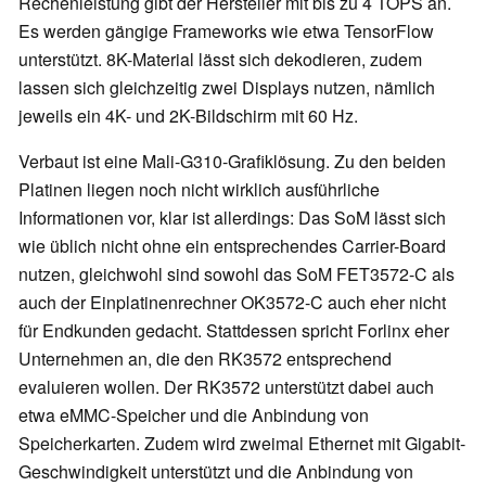
Rechenleistung gibt der Hersteller mit bis zu 4 TOPS an.
Es werden gängige Frameworks wie etwa TensorFlow
unterstützt. 8K-Material lässt sich dekodieren, zudem
lassen sich gleichzeitig zwei Displays nutzen, nämlich
jeweils ein 4K- und 2K-Bildschirm mit 60 Hz.
Verbaut ist eine Mali-G310-Grafiklösung. Zu den beiden
Platinen liegen noch nicht wirklich ausführliche
Informationen vor, klar ist allerdings: Das SoM lässt sich
wie üblich nicht ohne ein entsprechendes Carrier-Board
nutzen, gleichwohl sind sowohl das SoM FET3572-C als
auch der Einplatinenrechner OK3572-C auch eher nicht
für Endkunden gedacht. Stattdessen spricht Forlinx eher
Unternehmen an, die den RK3572 entsprechend
evaluieren wollen. Der RK3572 unterstützt dabei auch
etwa eMMC-Speicher und die Anbindung von
Speicherkarten. Zudem wird zweimal Ethernet mit Gigabit-
Geschwindigkeit unterstützt und die Anbindung von