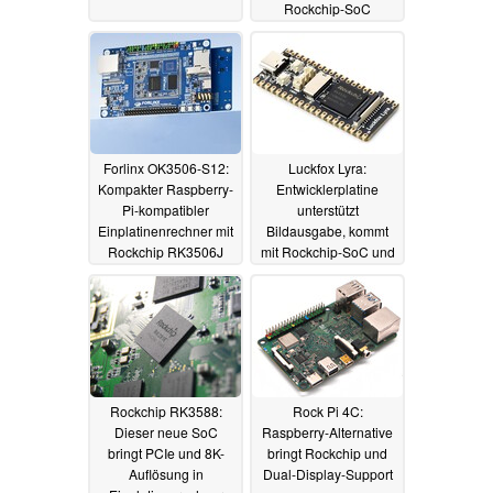
Rockchip-SoC
04.03.2026
Forlinx OK3506-S12:
Luckfox Lyra:
Kompakter Raspberry-
Entwicklerplatine
Pi-kompatibler
unterstützt
Einplatinenrechner mit
Bildausgabe, kommt
Rockchip RK3506J
mit Rockchip-SoC und
in mehreren Versionen
18.10.2025
01.01.2025
Rockchip RK3588:
Rock Pi 4C:
Dieser neue SoC
Raspberry-Alternative
bringt PCIe und 8K-
bringt Rockchip und
Auflösung in
Dual-Display-Support