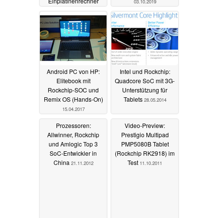
Einplatinenrechner
03.10.2019
26.11.2020
Android PC von HP:
Intel und Rockchip:
Elitebook mit
Quadcore SoC mit 3G-
Rockchip-SOC und
Unterstützung für
Remix OS (Hands-On)
Tablets
28.05.2014
15.04.2017
Prozessoren:
Video-Preview:
Allwinner, Rockchip
Prestigio Multipad
und Amlogic Top 3
PMP5080B Tablet
SoC-Entwickler in
(Rockchip RK2918) im
China
Test
21.11.2012
11.10.2011