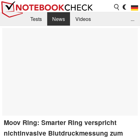
Tests
News
Videos
...
Benchmarks & Tech
Externe Tests
Kaufberatung
Deals
Suche
Jobs
Forum
Moov Ring: Smarter Ring verspricht
nichtinvasive Blutdruckmessung zum