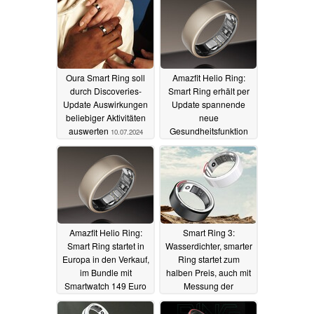
als den halben Preis
01.08.2024
Oura Smart Ring soll
Amazfit Helio Ring:
durch Discoveries-
Smart Ring erhält per
Update Auswirkungen
Update spannende
beliebiger Aktivitäten
neue
auswerten
Gesundheitsfunktion
10.07.2024
04.07.2024
Amazfit Helio Ring:
Smart Ring 3:
Smart Ring startet in
Wasserdichter, smarter
Europa in den Verkauf,
Ring startet zum
im Bundle mit
halben Preis, auch mit
Smartwatch 149 Euro
Messung der
günstiger
Körpertemperatur - und
16.06.2024
kann Musik und