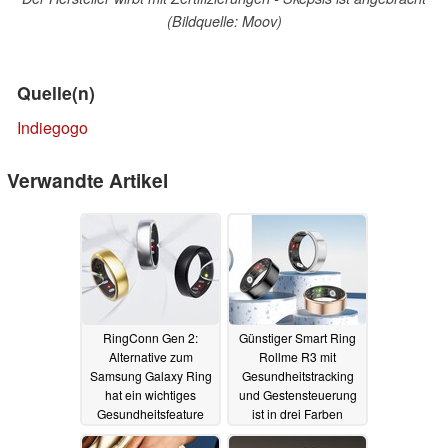
(Bildquelle: Moov)
Quelle(n)
Indiegogo
Verwandte Artikel
RingConn Gen 2:
Günstiger Smart Ring
Alternative zum
Rollme R3 mit
Samsung Galaxy Ring
Gesundheitstracking
hat ein wichtiges
und Gestensteuerung
Gesundheitsfeature
ist in drei Farben
und startet für weniger
erhältlich
28.07.2024