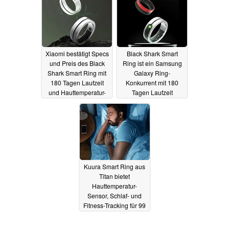
Kamera steuern
16.05.2024
Xiaomi bestätigt Specs
Black Shark Smart
und Preis des Black
Ring ist ein Samsung
Shark Smart Ring mit
Galaxy Ring-
180 Tagen Laufzeit
Konkurrent mit 180
und Hauttemperatur-
Tagen Laufzeit
Sensor
Akkulaufzeit
16.04.2024
14.04.2024
Kuura Smart Ring aus
Titan bietet
Hauttemperatur-
Sensor, Schlaf- und
Fitness-Tracking für 99
US-Dollar
09.04.2024