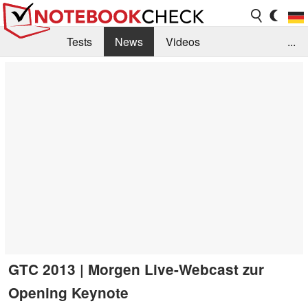
Tests
News
Videos
...
Benchmarks & Tech
Externe Tests
Kaufberatung
Deals
Suche
Jobs
Forum
GTC 2013 | Morgen Live-Webcast zur
Opening Keynote