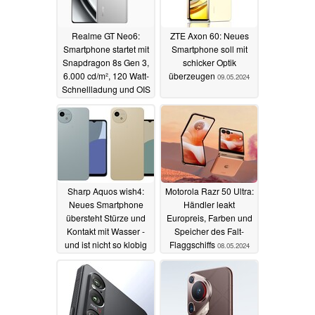
Realme GT Neo6:
ZTE Axon 60: Neues
Smartphone startet mit
Smartphone soll mit
Snapdragon 8s Gen 3,
schicker Optik
6.000 cd/m², 120 Watt-
überzeugen
09.05.2024
Schnellladung und OIS
zum sehr günstigen
Preis
09.05.2024
Sharp Aquos wish4:
Motorola Razr 50 Ultra:
Neues Smartphone
Händler leakt
übersteht Stürze und
Europreis, Farben und
Kontakt mit Wasser -
Speicher des Falt-
und ist nicht so klobig
Flaggschiffs
08.05.2024
wie ein Rugged-Gerät
09.05.2024