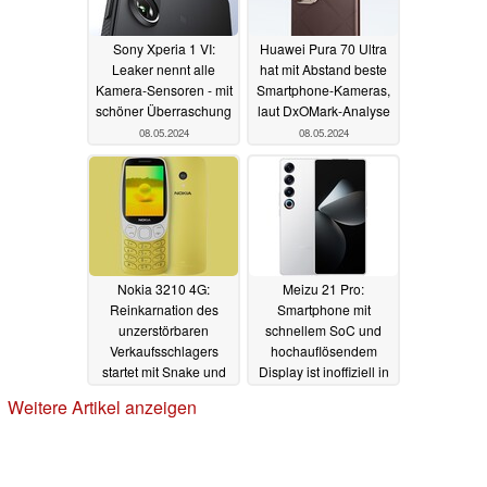
Sony Xperia 1 VI:
Huawei Pura 70 Ultra
Leaker nennt alle
hat mit Abstand beste
Kamera-Sensoren - mit
Smartphone-Kameras,
schöner Überraschung
laut DxOMark-Analyse
08.05.2024
08.05.2024
Nokia 3210 4G:
Meizu 21 Pro:
Reinkarnation des
Smartphone mit
unzerstörbaren
schnellem SoC und
Verkaufsschlagers
hochauflösendem
startet mit Snake und
Display ist inoffiziell in
größerem Display
Europa zu haben
Weitere Artikel anzeigen
08.05.2024
07.05.2024