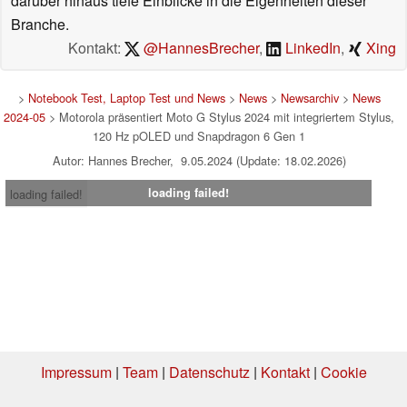
darüber hinaus tiefe Einblicke in die Eigenheiten dieser
Branche.
Kontakt:
@HannesBrecher
,
LinkedIn
,
Xing
>
Notebook Test, Laptop Test und News
>
News
>
Newsarchiv
>
News
2024-05
> Motorola präsentiert Moto G Stylus 2024 mit integriertem Stylus,
120 Hz pOLED und Snapdragon 6 Gen 1
Autor: Hannes Brecher, 9.05.2024 (Update: 18.02.2026)
loading failed!
loading failed!
Impressum
|
Team
|
Datenschutz
|
Kontakt
|
Cookie
Einstellungen
| 05.08.2026 11:57