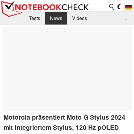
Tests
News
Videos
...
Benchmarks & Tech
Externe Tests
Kaufberatung
Deals
Suche
Jobs
Forum
Motorola präsentiert Moto G Stylus 2024
mit integriertem Stylus, 120 Hz pOLED