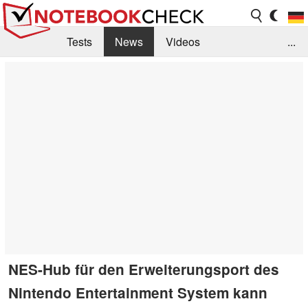
Tests
News
Videos
...
Benchmarks & Tech
Externe Tests
Kaufberatung
Deals
Suche
Jobs
Forum
NES-Hub für den Erweiterungsport des
Nintendo Entertainment System kann