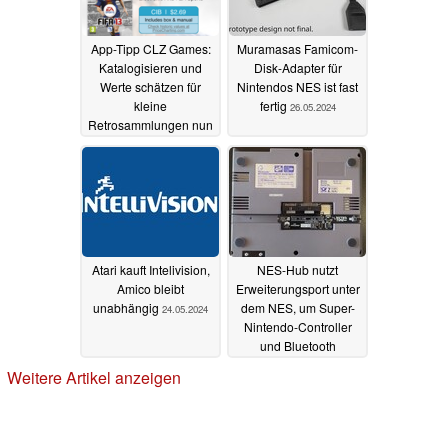
App-Tipp CLZ Games:
Muramasas Famicom-
Katalogisieren und
Disk-Adapter für
Werte schätzen für
Nintendos NES ist fast
kleine
fertig
26.05.2024
Retrosammlungen nun
kostenlos
08.06.2024
Atari kauft Intelivision,
NES-Hub nutzt
Amico bleibt
Erweiterungsport unter
unabhängig
dem NES, um Super-
24.05.2024
Nintendo-Controller
und Bluetooth
nachzurüsten
17.03.2024
Weitere Artikel anzeigen