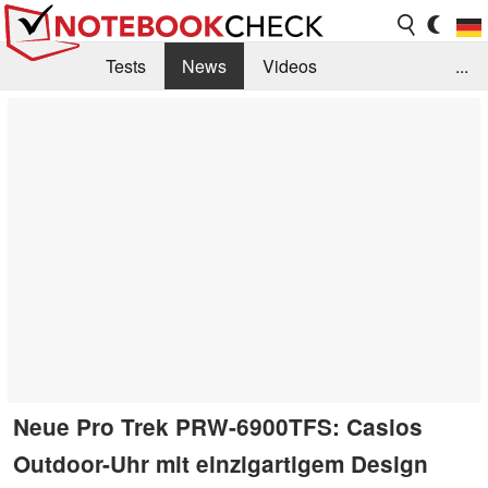
Tests
News
Videos
...
Benchmarks & Tech
Externe Tests
Kaufberatung
Deals
Suche
Jobs
Forum
Neue Pro Trek PRW-6900TFS: Casios
Outdoor-Uhr mit einzigartigem Design