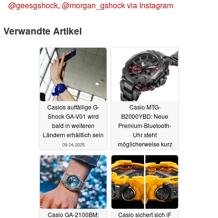
@geesgshock
,
@morgan_gshock via Instagram
Verwandte Artikel
Casios auffällige G-
Casio MTG-
Shock GA-V01 wird
B2000YBD: Neue
bald in weiteren
Premium-Bluetooth-
Ländern erhältlich sein
Uhr steht
möglicherweise kurz
09.04.2025
vor der
Veröffentlichung
28.03.2025
Casio GA-2100BM:
Casio sichert sich iF