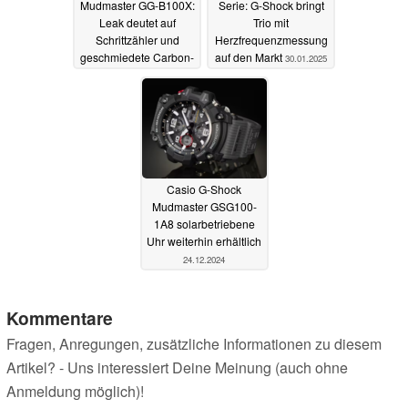
Mudmaster GG-B100X:
Serie: G-Shock bringt
Leak deutet auf
Trio mit
Schrittzähler und
Herzfrequenzmessung
geschmiedete Carbon-
auf den Markt
30.01.2025
Lünette hin
17.02.2025
Casio G-Shock
Mudmaster GSG100-
1A8 solarbetriebene
Uhr weiterhin erhältlich
24.12.2024
Kommentare
Fragen, Anregungen, zusätzliche Informationen zu diesem
Artikel? - Uns interessiert Deine Meinung (auch ohne
Anmeldung möglich)!