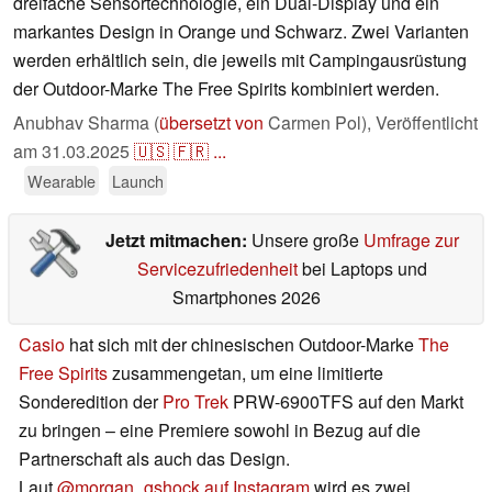
dreifache Sensortechnologie, ein Dual-Display und ein
markantes Design in Orange und Schwarz. Zwei Varianten
werden erhältlich sein, die jeweils mit Campingausrüstung
der Outdoor-Marke The Free Spirits kombiniert werden.
Anubhav Sharma (
übersetzt von
Carmen Pol),
Veröffentlicht
am
31.03.2025
🇺🇸
🇫🇷
...
Wearable
Launch
Jetzt mitmachen:
Unsere große
Umfrage zur
Servicezufriedenheit
bei Laptops und
Smartphones 2026
Casio
hat sich mit der chinesischen Outdoor-Marke
The
Free Spirits
zusammengetan, um eine limitierte
Sonderedition der
Pro Trek
PRW-6900TFS auf den Markt
zu bringen – eine Premiere sowohl in Bezug auf die
Partnerschaft als auch das Design.
Laut
@morgan_gshock auf Instagram
wird es zwei