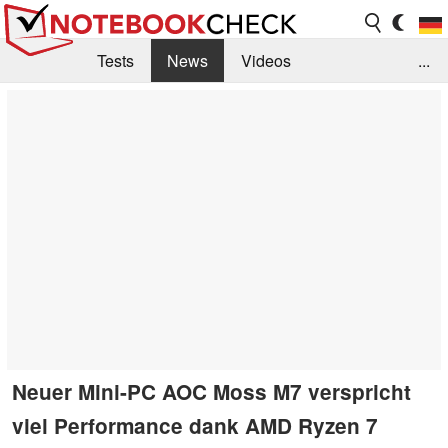
Tests
News
Videos
...
Benchmarks & Tech
Externe Tests
Kaufberatung
Deals
Suche
Jobs
Forum
Neuer Mini-PC AOC Moss M7 verspricht
viel Performance dank AMD Ryzen 7