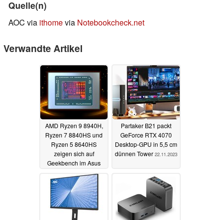
Quelle(n)
AOC via
ithome
via
Notebookcheck.net
Verwandte Artikel
AMD Ryzen 9 8940H,
Partaker B21 packt
Ryzen 7 8840HS und
GeForce RTX 4070
Ryzen 5 8640HS
Desktop-GPU in 5,5 cm
zeigen sich auf
dünnen Tower
22.11.2023
Geekbench im Asus
TUF Gaming A15
28.11.2023