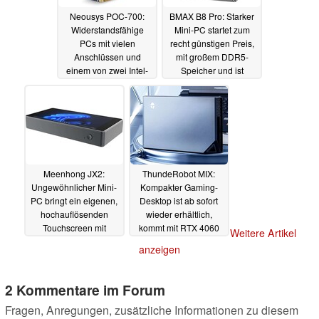
Neousys POC-700:
BMAX B8 Pro: Starker
Widerstandsfähige
Mini-PC startet zum
PCs mit vielen
recht günstigen Preis,
Anschlüssen und
mit großem DDR5-
einem von zwei Intel-
Speicher und ist
Prozessoren
aufrüstbar
18.11.2023
16.11.2023
Meenhong JX2:
ThundeRobot MIX:
Ungewöhnlicher Mini-
Kompakter Gaming-
PC bringt ein eigenen,
Desktop ist ab sofort
hochauflösenden
wieder erhältlich,
Touchscreen mit
kommt mit RTX 4060
Weitere Artikel
und auch Core i9
16.11.2023
anzeigen
15.11.2023
2 Kommentare im Forum
Fragen, Anregungen, zusätzliche Informationen zu diesem