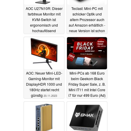
AOC U27N10R: Dieser
Teclast: Mini-PC mit
farbtreue Monitor mit
schicker Optik und
KVM-Switch ist
altem Prozessor auch
ergonomisch und
auf Amazon erhältlich -
hochauflösend
neue Version ist schon
gelistet
22.11.2023
21.11.2023
AOC: Neuer Mini-LED-
Mini-PCs ab 168 Euro
Gaming-Monitor mit
beim Geekom Black
DisplayHDR 1000 und
Friday Super Sale, z. B.
180Hz startet recht
Mini IT11 mit Intel Core
günstig
i7 für nur 499 Euro (Ad)
20.11.2023
20.11.2023