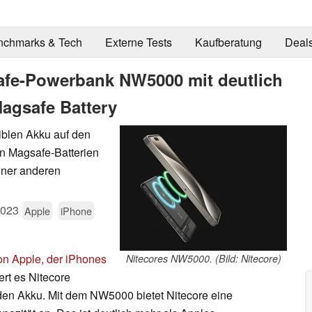
nchmarks & Tech
Externe Tests
Kaufberatung
Deal
safe-Powerbank NW5000 mit deutlich
Magsafe Battery
iblen Akku auf den
n Magsafe-Batterien
einer anderen
2023
Apple
iPhone
n Apple, der iPhones
Nitecores NW5000. (Bild: Nitecore)
iert es Nitecore
den Akku. Mit dem NW5000 bietet Nitecore eine