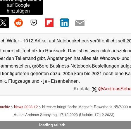
auf Google
hinzufügen
ech Writer
- 1012 Artikel auf Notebookcheck veröffentlicht
seit 2
 immer mit Technik im Rucksack. Das ist es, was mich auszeich
ber den Tellerrand gibt. Angefangen hat alles als Windows- und
ammenstellen, größere Business-Notebook-Bestellungen aufgeb
nfigurieren gehörten dazu. 2005 kam bis 2021 noch eine Karr
hnik, Flugzeuge und - ja - Eisenbahnen.
Kontakt:
@AndreasSeba
archiv
>
News 2023-12
> Nitecore bringt flache Magsafe-Powerbank NW5000 mi
Autor: Andreas Sebayang, 17.12.2023 (Update: 17.12.2023)
loading failed!