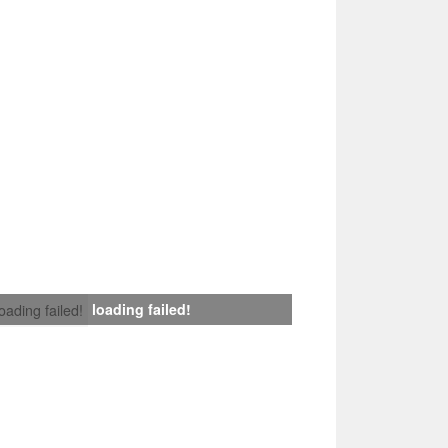
loading failed!
loading failed!