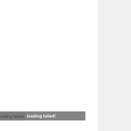
loading failed!
loading failed!