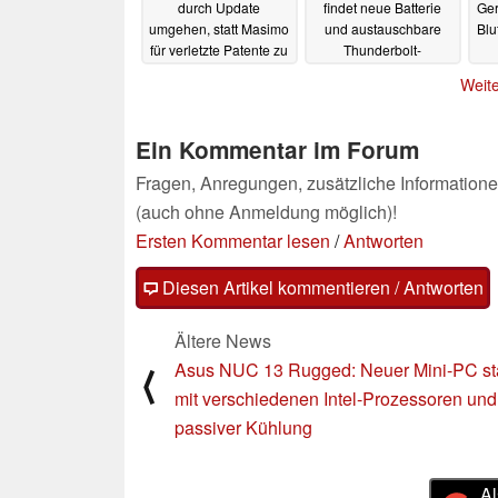
durch Update
findet neue Batterie
Ger
umgehen, statt Masimo
und austauschbare
Blu
für verletzte Patente zu
Thunderbolt-
bezahlen
Anschlüsse
E
19.12.2023
18.12.2023
Weite
Ein Kommentar im Forum
Fragen, Anregungen, zusätzliche Informatione
(auch ohne Anmeldung möglich)!
Ersten Kommentar lesen
/
Antworten
Diesen Artikel kommentieren / Antworten
Ältere News
Asus NUC 13 Rugged: Neuer Mini-PC sta
⟨
mit verschiedenen Intel-Prozessoren und
passiver Kühlung
Al