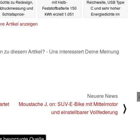
üchte zu Redesign,
mit Halb-
Reichweite, USB Type
tdruckmessung und
Feststoffbatterie 150
C und sehr hoher
Schlafapnoe-
kWh erzielt 1.051
Energiedichte im
rkennung
Kilometer
18650er-Akku
18.12.2023
17.12.2023
05.12.2023
re Artikel anzeigen
n zu diesem Artikel? - Uns interessiert Deine Meinung
Neuere News
rtet
Moustache J. on: SUV-E-Bike mit Mittelmotor
⟩
und einstellbarer Vollfederung
s bevorzugte Quelle