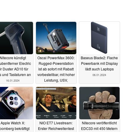
Nitecore kündigt
Oscal PowerMax 3600:
Baseus Blade2: Flache
ubentferner Electric
Rugged-Powerstation
Powerbank mit Display
ir Duster AD10 für
ist ab sofort mit Rabatt
lädt auch Laptops
 und Tastaturen an
vorbestellbar, mit hoher
06.01.2024
Leistung, USV,
16.01.2024
LiFePO4-Zellen
10.01.2024
Apple Watch X:
NIO ET7 Livestream:
Nitecore veröffentlicht
oomberg bekräftigt
Erster Reichweitentest
EDC33 mit 450 Metern