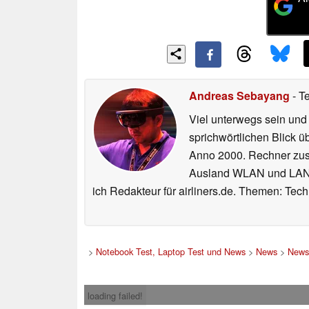
Andreas Sebayang
- T
Viel unterwegs sein und
sprichwörtlichen Blick ü
Anno 2000. Rechner zus
Ausland WLAN und LAN ko
ich Redakteur für airliners.de. Themen: Tec
>
Notebook Test, Laptop Test und News
>
News
>
News
loading failed!