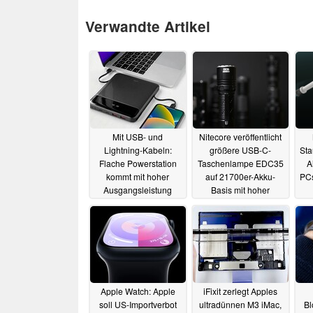
Verwandte Artikel
Mit USB- und
Nitecore veröffentlicht
Lightning-Kabeln:
größere USB-C-
Sta
Flache Powerstation
Taschenlampe EDC35
A
kommt mit hoher
auf 21700er-Akku-
PCs
Ausgangsleistung
Basis mit hoher
auch für Notebooks
Energiedichte
23.01.2024
21.06.2024
Apple Watch: Apple
iFixit zerlegt Apples
soll US-Importverbot
ultradünnen M3 iMac,
Bl