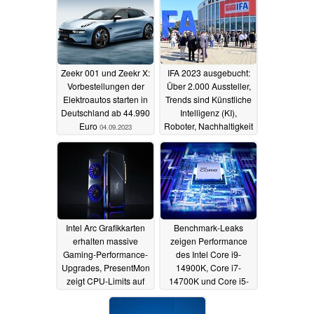
Zeekr 001 und Zeekr X:
IFA 2023 ausgebucht:
Vorbestellungen der
Über 2.000 Aussteller,
Elektroautos starten in
Trends sind Künstliche
Deutschland ab 44.990
Intelligenz (KI),
Euro
Roboter, Nachhaltigkeit
04.09.2023
und Connected Living
28.08.2023
Intel Arc Grafikkarten
Benchmark-Leaks
erhalten massive
zeigen Performance
Gaming-Performance-
des Intel Core i9-
Upgrades, PresentMon
14900K, Core i7-
zeigt CPU-Limits auf
14700K und Core i5-
14600KF
18.08.2023
09.08.2023