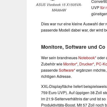
Convertib
ASUS Vivobook 15 X1505VA-
UVP
für
MA884W
günstiger
Dies war nur eine kleine Auswahl der 
passende Modell dabei war, der wird 
Monitore, Software und Co 
Wer sein brandneues
Notebook
oder 
Zubehör wie
Monitor
,
Drucker
,
PC-Ko
passende
Software
ergänzen möchte, 
richtigen Adresse.
XXL-Displayfläche liefert beispielswei
759 Euro UVP). Auf üppigen 38 Zoll s
im 21:9-Seitenverhältnis dar und ist s
Produktivitäts-Boost. Mit 57 Zoll noc