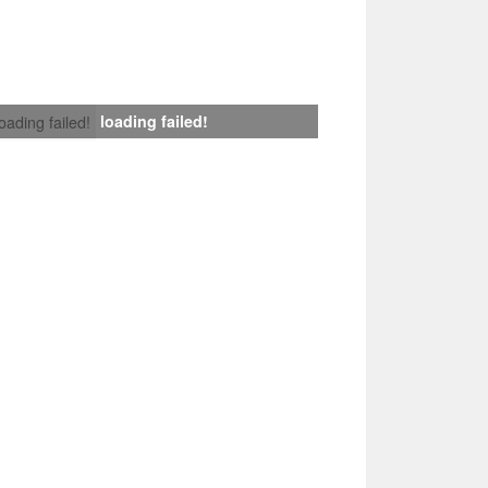
loading failed!
loading failed!