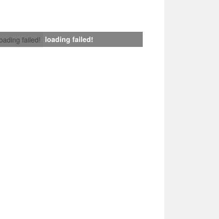
loading failed!
loading failed!