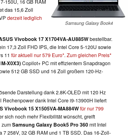
re 7-150U, 16 GB RAM
t das 15,6 Zoll
UVP
derzeit lediglich
Samsung Galaxy Book4
ASUS Vivobook 17 X1704VA-AU885W
bestellbar.
 ein 17,3 Zoll FHD IPS, die Intel Core 5-120U sowie
ws 11
für aktuell nur 579 Euro
.
Zum gleichen Preis
11M-X0X3)
Copilot+ PC mit effizientem Snapdragon
owie 512 GB SSD und 16 Zoll großem 120-Hz-
ösende Darstellung dank 2.8K-OLED mit 120 Hz
l Rechenpower dank Intel Core i9-13900H liefert
S Vivobook 15 X1505VA-MA884W
für nur 799
er sich noch mehr Flexibilität wünscht, greift
n zum
Samsung Galaxy Book5 Pro 360
mit Intel
ra 7 258V, 32 GB RAM und 1 TB SSD. Das 16-Zoll-