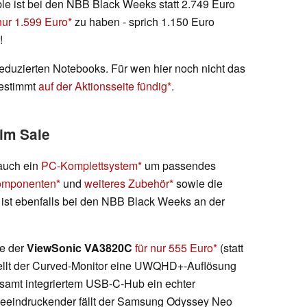
le ist bei den NBB Black Weeks statt 2.749 Euro
 nur 1.599 Euro
zu haben - sprich 1.150 Euro
!
reduzierten Notebooks. Für wen hier noch nicht das
bestimmt
auf der Aktionsseite fündig
.
im Sale
auch ein
PC-Komplettsystem
um passendes
mponenten
und
weiteres Zubehör
sowie die
ist ebenfalls bei den NBB Black Weeks an der
se der
ViewSonic VA3820C
für nur 555 Euro
(statt
tellt der Curved-Monitor eine UWQHD+-Auflösung
o samt integriertem USB-C-Hub ein echter
h beeindruckender fällt der Samsung Odyssey Neo