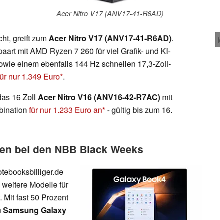
Acer Nitro V17 (ANV17-41-R6AD)
ht, greift zum
Acer Nitro V17 (ANV17-41-R6AD)
.
art mit AMD Ryzen 7 260 für viel Grafik- und KI-
ie einem ebenfalls 144 Hz schnellen 17,3-Zoll-
für nur 1.349 Euro
.
das 16 Zoll
Acer Nitro V16 (ANV16-42-R7AC)
mit
bination
für nur 1.233 Euro an
- gültig bis zum 16.
en bei den NBB Black Weeks
tebooksbilliger.de
 weitere Modelle für
. Mit fast 50 Prozent
m
Samsung Galaxy