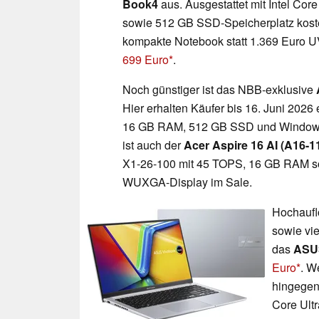
Book4
aus. Ausgestattet mit Intel Co
sowie 512 GB SSD-Speicherplatz koste
kompakte Notebook statt 1.369 Euro 
699 Euro
.
Noch günstiger ist das NBB-exklusive
Hier erhalten Käufer bis 16. Juni 2026
16 GB RAM, 512 GB SSD und Windo
ist auch der
Acer Aspire 16 AI (A16-
X1-26-100 mit 45 TOPS, 16 GB RAM s
WUXGA-Display im Sale.
Hochaufl
sowie vie
das
ASU
Euro
. W
hingege
Core Ult