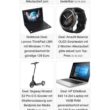
Akkulaufzeit zum
bestellbar
02.09.2024
Bestpreis
02.09.2024
Notebook-Deal:
Deal: Amazfit Balance
Lenovo ThinkPad L380
OLED-Smartwatch mit
mit Windows 11 Pro
2 Wochen Akkulaufzeit
generalüberholt für
gibts aktuell zum Top-
günstige 139 Euro
Preis
30.08.2024
31.08.2024
Deal: Segway Ninebot
Deal: HP EliteBook
E2 Pro D E-Scooter mit
840 14-Zoll-Laptop mit
Straßenzulassung zum
16GB RAM
Bestpreis bei Media
generalüberholt erneut
Markt
für 249 Euro erhältlich