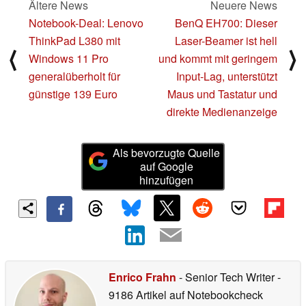
Ältere News
Neuere News
Notebook-Deal: Lenovo
BenQ EH700: Dieser
ThinkPad L380 mit
Laser-Beamer ist hell
⟨
⟩
Windows 11 Pro
und kommt mit geringem
generalüberholt für
Input-Lag, unterstützt
günstige 139 Euro
Maus und Tastatur und
direkte Medienanzeige
Als bevorzugte Quelle
auf Google
hinzufügen
Enrico Frahn
- Senior Tech Writer
-
9186 Artikel auf Notebookcheck