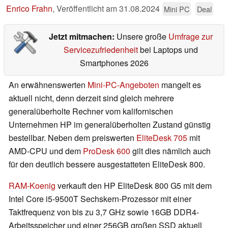
Enrico Frahn
,
Veröffentlicht am
31.08.2024
Mini PC
Deal
Jetzt mitmachen:
Unsere große
Umfrage zur
Servicezufriedenheit
bei Laptops und
Smartphones 2026
An erwähnenswerten
Mini-PC-Angeboten
mangelt es
aktuell nicht, denn derzeit sind gleich mehrere
generalüberholte Rechner vom kalifornischen
Unternehmen HP im generalüberholten Zustand günstig
bestellbar. Neben dem preiswerten
EliteDesk 705
mit
AMD-CPU und dem
ProDesk 600
gilt dies nämlich auch
für den deutlich bessere ausgestatteten EliteDesk 800.
RAM-Koenig
verkauft den HP EliteDesk 800 G5 mit dem
Intel Core i5-9500T Sechskern-Prozessor mit einer
Taktfrequenz von bis zu 3,7 GHz sowie 16GB DDR4-
Arbeitsspeicher und einer 256GB großen SSD aktuell