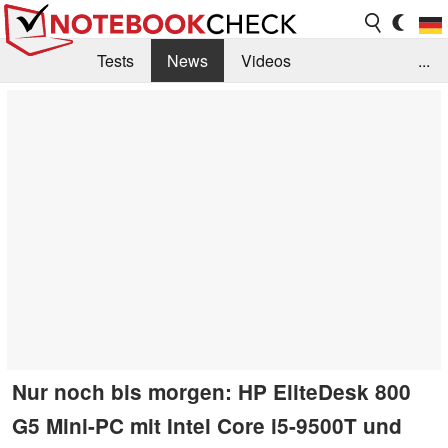
Tests
News
Videos
...
Benchmarks & Tech
Externe Tests
Kaufberatung
Deals
Suche
Jobs
Forum
Nur noch bis morgen: HP EliteDesk 800
G5 Mini-PC mit Intel Core i5-9500T und