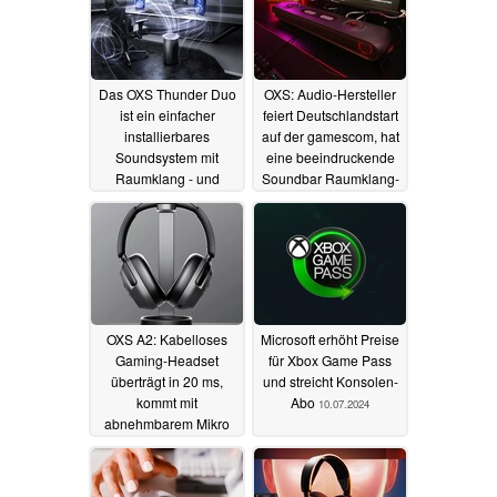
Das OXS Thunder Duo
OXS: Audio-Hersteller
ist ein einfacher
feiert Deutschlandstart
installierbares
auf der gamescom, hat
Soundsystem mit
eine beeindruckende
Raumklang - und
Soundbar Raumklang-
Audio-Nackenpolstern
Nackenpolster im
Gepäck
14.10.2025
20.08.2025
OXS A2: Kabelloses
Microsoft erhöht Preise
Gaming-Headset
für Xbox Game Pass
überträgt in 20 ms,
und streicht Konsolen-
kommt mit
Abo
10.07.2024
abnehmbarem Mikro
und ANC
21.06.2025