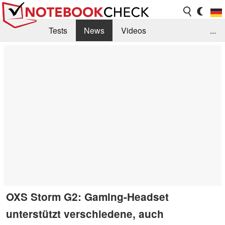
Tests
News
Videos
...
Benchmarks & Tech
Externe Tests
Kaufberatung
Deals
Suche
Jobs
Forum
OXS Storm G2: Gaming-Headset
unterstützt verschiedene, auch