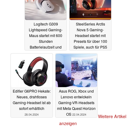
Logitech G309
SteelSeries Arctis
Lightspeed Gaming-
Nova 5 Gaming-
Maus startet mit 600
Headset startet mit
Stunden
Presets für über 100
Batterielaufzeit und
Spiele, auch für PS5
leichtem Gewicht für 89
und Xbox
14.05.2024
Euro
09.07.2024
Edifier G6PRO Hekate:
Asus ROG, Xbox und
Neues, drahtloses
Lenovo entwickeln
Gaming-Headset ist ab
Gaming-VR-Headsets
sofort erhältlich
mit Meta Quest Horizon
OS
28.04.2024
22.04.2024
Weitere Artikel
anzeigen