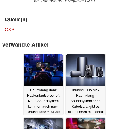
bei Telefonaten (Bildquelle: OXS)
Quelle(n)
OXS
Verwandte Artikel
Raumklang dank
Thunder Duo Max:
Nackenlautsprecher:
Raumklang-
Neue Soundsystem
Soundsystem ohne
kommen auch nach
Kabelsalat gibt es
Deutschland
aktuell noch mit Rabatt
26.04.2026
29.11.2025