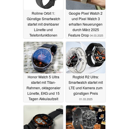
Rollme Orbit 1:
Google Pixel Watch 2
Günstige Smartwatch
und Pixel Watch 3
startet mit drehbarer
erhalten Neuerungen
Lünette und
durch März 2025
Telefonfunktionen
Feature Drop
04.03.2025
08.03.2025
Honor Watch 5 Ultra
Rogbid R2 Ultra:
startet mit Titan-
Smartwatch startet mit
Rahmen, oktagonaler
LTE und Kamera zum
Lünette, EKG und 15
günstigen Preis
Tagen Akkulaufzeit
01.03.2025
02.03.2025