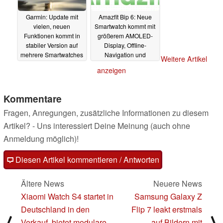
Garmin: Update mit
Amazfit Bip 6: Neue
vielen, neuen
Smartwatch kommt mit
Funktionen kommt in
größerem AMOLED-
stabiler Version auf
Display, Offline-
mehrere Smartwatches
Navigation und
Weitere Artikel
Sprachsteuerung
19.02.2025
anzeigen
19.02.2025
Kommentare
Fragen, Anregungen, zusätzliche Informationen zu diesem
Artikel? - Uns interessiert Deine Meinung (auch ohne
Anmeldung möglich)!
Diesen Artikel kommentieren / Antworten
Ältere News
Neuere News
Xiaomi Watch S4 startet in
Samsung Galaxy Z
Deutschland in den
Flip 7 leakt erstmals
⟨
⟩
Verkauf, bietet modulare
auf Bildern mit