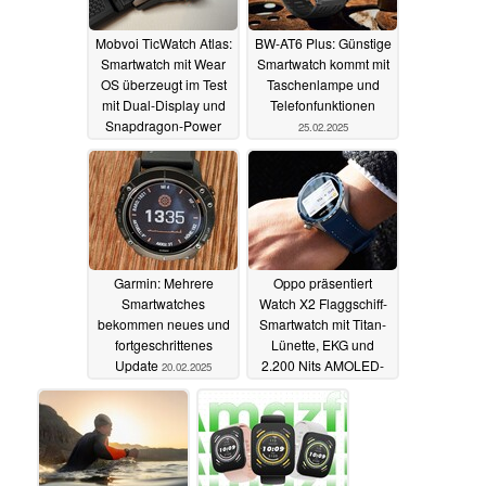
Mobvoi TicWatch Atlas:
BW-AT6 Plus: Günstige
Smartwatch mit Wear
Smartwatch kommt mit
OS überzeugt im Test
Taschenlampe und
mit Dual-Display und
Telefonfunktionen
Snapdragon-Power
25.02.2025
25.02.2025
Garmin: Mehrere
Oppo präsentiert
Smartwatches
Watch X2 Flaggschiff-
bekommen neues und
Smartwatch mit Titan-
fortgeschrittenes
Lünette, EKG und
Update
2.200 Nits AMOLED-
20.02.2025
Display
20.02.2025