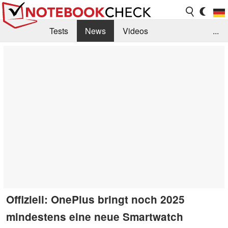
Tests
News
Videos
...
Benchmarks & Tech
Externe Tests
Kaufberatung
Deals
Suche
Jobs
Forum
Offiziell: OnePlus bringt noch 2025
mindestens eine neue Smartwatch