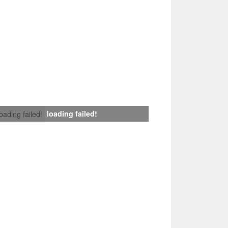
loading failed!
loading failed!