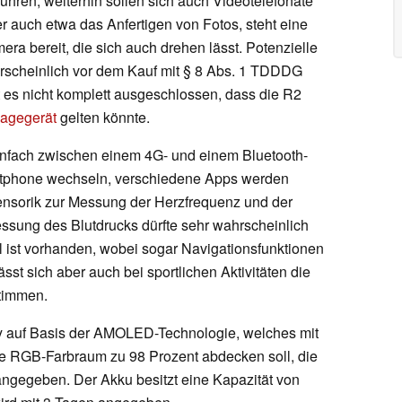
führen, weiterhin sollen sich auch Videotelefonate
er auch etwa das Anfertigen von Fotos, steht eine
era bereit, die sich auch drehen lässt. Potenzielle
hrscheinlich vor dem Kauf mit § 8 Abs. 1 TDDDG
t es nicht komplett ausgeschlossen, dass die R2
nagegerät
gelten könnte.
einfach zwischen einem 4G- und einem Bluetooth-
tphone wechseln, verschiedene Apps werden
 Sensorik zur Messung der Herzfrequenz und der
ssung des Blutdrucks dürfte sehr wahrscheinlich
ist vorhanden, wobei sogar Navigationsfunktionen
st sich aber auch bei sportlichen Aktivitäten die
stimmen.
lay auf Basis der AMOLED-Technologie, welches mit
be RGB-Farbraum zu 98 Prozent abdecken soll, die
angegeben. Der Akku besitzt eine Kapazität von