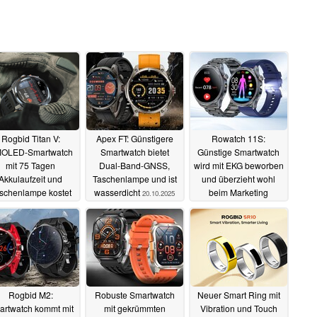
Rogbid Titan V:
Apex FT: Günstigere
Rowatch 11S:
OLED-Smartwatch
Smartwatch bietet
Günstige Smartwatch
mit 75 Tagen
Dual-Band-GNSS,
wird mit EKG beworben
Akkulaufzeit und
Taschenlampe und ist
und überzieht wohl
schenlampe kostet
wasserdicht
beim Marketing
20.10.2025
nur 35€
06.11.2025
14.09.2025
Rogbid M2:
Robuste Smartwatch
Neuer Smart Ring mit
artwatch kommt mit
mit gekrümmten
Vibration und Touch