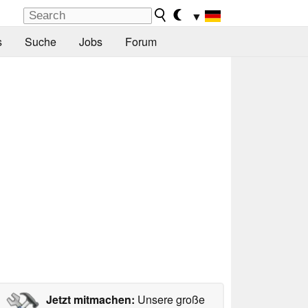
▼
s
Suche
Jobs
Forum
Jetzt mitmachen:
Unsere große