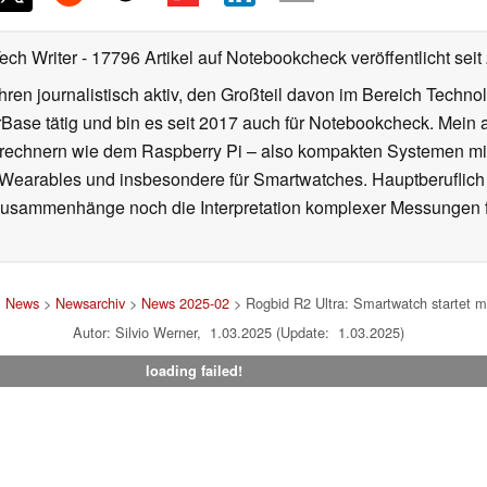
hinzufügen
Tech Writer
- 17796 Artikel auf Notebookcheck veröffentlicht
seit
ahren journalistisch aktiv, den Großteil davon im Bereich Techn
se tätig und bin es seit 2017 auch für Notebookcheck. Mein ak
rechnern wie dem Raspberry Pi – also kompakten Systemen mit
n Wearables und insbesondere für Smartwatches. Hauptberuflich
Zusammenhänge noch die Interpretation komplexer Messungen f
>
News
>
Newsarchiv
>
News 2025-02
> Rogbid R2 Ultra: Smartwatch startet 
Autor: Silvio Werner, 1.03.2025 (Update: 1.03.2025)
loading failed!