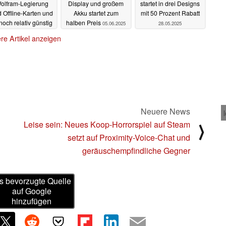
olfram-Legierung
Display und großem
startet in drei Designs
 Offline-Karten und
Akku startet zum
mit 50 Prozent Rabatt
 noch relativ günstig
halben Preis
05.06.2025
28.05.2025
26.07.2025
re Artikel anzeigen
n zu diesem Artikel? - Uns interessiert Deine Meinung
Neuere News
Leise sein: Neues Koop-Horrorspiel auf Steam
⟩
setzt auf Proximity-Voice-Chat und
geräuschempfindliche Gegner
s bevorzugte Quelle
auf Google