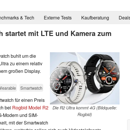
nchmarks & Tech
Externe Tests
Kaufberatung
Deal
h startet mit LTE und Kamera zum
atch buhlt um die
ltra zu einem relativ
nem großen Display.
Wearable
Smartwatch
twatch für einen Preis
ch bei
Rogbid Model R2
Die R2 Ultra kommt 4G (Bildquelle:
Rogbid)
4G-Modem und SIM-
eit, mit der Smartwatch