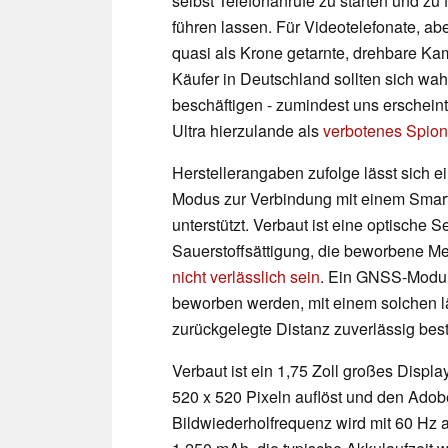
selbst Telefonanrufe zu starten und zu 
führen lassen. Für Videotelefonate, ab
quasi als Krone getarnte, drehbare Kam
Käufer in Deutschland sollten sich wa
beschäftigen - zumindest uns erschein
Ultra hierzulande als
verbotenes Spio
Herstellerangaben zufolge lässt sich 
Modus zur Verbindung mit einem Smar
unterstützt. Verbaut ist eine optische
Sauerstoffsättigung, die beworbene Me
nicht verlässlich sein
. Ein GNSS-Modul 
beworben werden, mit einem solchen läs
zurückgelegte Distanz zuverlässig be
Verbaut ist ein 1,75 Zoll großes Disp
520 x 520 Pixeln auflöst und den Ado
Bildwiederholfrequenz wird mit 60 Hz 