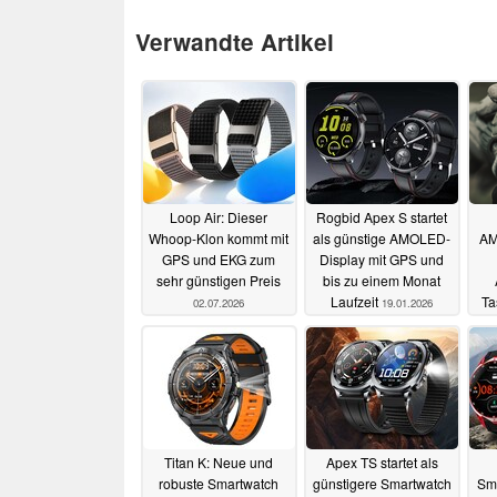
Verwandte Artikel
Loop Air: Dieser
Rogbid Apex S startet
Whoop-Klon kommt mit
als günstige AMOLED-
AM
GPS und EKG zum
Display mit GPS und
sehr günstigen Preis
bis zu einem Monat
Laufzeit
Ta
02.07.2026
19.01.2026
Titan K: Neue und
Apex TS startet als
robuste Smartwatch
günstigere Smartwatch
Sm