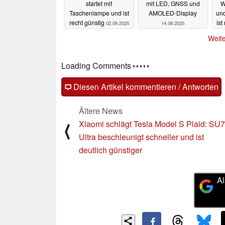
startet mit
mit LED, GNSS und
W
Taschenlampe und ist
AMOLED-Display
und
recht günstig
ist
02.09.2025
14.08.2025
Weite
Kommentare
Fragen, Anregungen, zusätzliche Informatione
(auch ohne Anmeldung möglich)!
Diesen Artikel kommentieren / Antworten
Ältere News
Xiaomi schlägt Tesla Model S Plaid: SU7
⟨
Ultra beschleunigt schneller und ist
deutlich günstiger
Al