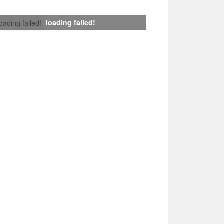
loading failed!
loading failed!