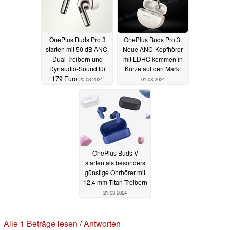
OnePlus Buds Pro 3
OnePlus Buds Pro 3:
starten mit 50 dB ANC,
Neue ANC-Kopfhörer
Dual-Treibern und
mit LDHC kommen in
Dynaudio-Sound für
Kürze auf den Markt
179 Euro
20.08.2024
01.08.2024
OnePlus Buds V
starten als besonders
günstige Ohrhörer mit
12,4 mm Titan-Treibern
21.03.2024
Alle 1 Beträge lesen
/
Antworten