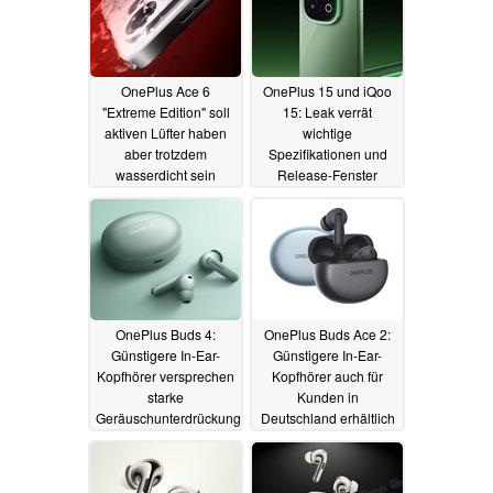
OnePlus Ace 6
OnePlus 15 und iQoo
"Extreme Edition" soll
15: Leak verrät
aktiven Lüfter haben
wichtige
aber trotzdem
Spezifikationen und
wasserdicht sein
Release-Fenster
16.07.2025
16.07.2025
OnePlus Buds 4:
OnePlus Buds Ace 2:
Günstigere In-Ear-
Günstigere In-Ear-
Kopfhörer versprechen
Kopfhörer auch für
starke
Kunden in
Geräuschunterdrückung
Deutschland erhältlich
26.05.2025
02.03.2025