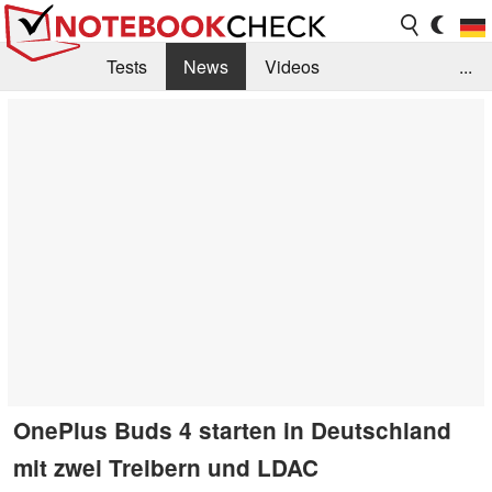
Tests
News
Videos
...
Benchmarks & Tech
Externe Tests
Kaufberatung
Deals
Suche
Jobs
Forum
OnePlus Buds 4 starten in Deutschland
mit zwei Treibern und LDAC