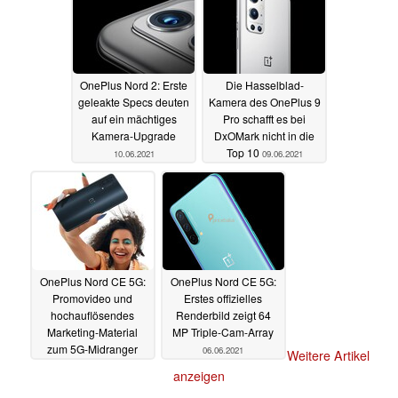
OnePlus Nord 2: Erste
Die Hasselblad-
geleakte Specs deuten
Kamera des OnePlus 9
auf ein mächtiges
Pro schafft es bei
Kamera-Upgrade
DxOMark nicht in die
Top 10
10.06.2021
09.06.2021
OnePlus Nord CE 5G:
OnePlus Nord CE 5G:
Promovideo und
Erstes offizielles
hochauflösendes
Renderbild zeigt 64
Marketing-Material
MP Triple-Cam-Array
zum 5G-Midranger
06.06.2021
Weitere Artikel
09.06.2021
anzeigen