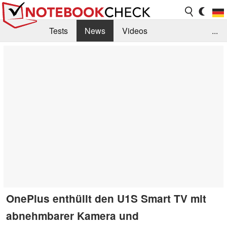
Tests
News
Videos
...
Benchmarks & Tech
Externe Tests
Kaufberatung
Deals
Suche
Jobs
Forum
OnePlus enthüllt den U1S Smart TV mit
abnehmbarer Kamera und