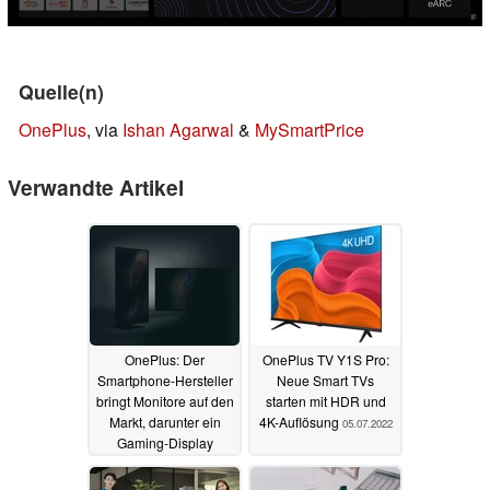
Quelle(n)
OnePlus
, via
Ishan Agarwal
&
MySmartPrice
Verwandte Artikel
OnePlus: Der
OnePlus TV Y1S Pro:
Smartphone-Hersteller
Neue Smart TVs
bringt Monitore auf den
starten mit HDR und
Markt, darunter ein
4K-Auflösung
05.07.2022
Gaming-Display
01.12.2022