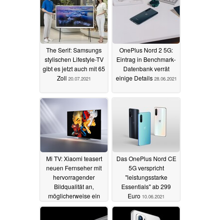
The Serif: Samsungs
OnePlus Nord 2 5G:
stylischen Lifestyle-TV
Eintrag in Benchmark-
gibt es jetzt auch mit 65
Datenbank verrät
Zoll
einige Details
20.07.2021
28.06.2021
Mi TV: Xiaomi teasert
Das OnePlus Nord CE
neuen Fernseher mit
5G verspricht
hervorragender
"leistungsstarke
Bildqualität an,
Essentials" ab 299
möglicherweise ein
Euro
10.06.2021
OLED-TV
14.06.2021