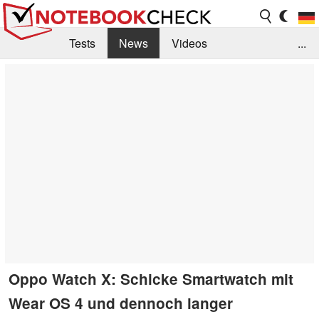
Tests
News
Videos
...
Benchmarks & Tech
Externe Tests
Kaufberatung
Deals
Suche
Jobs
Forum
Oppo Watch X: Schicke Smartwatch mit
Wear OS 4 und dennoch langer