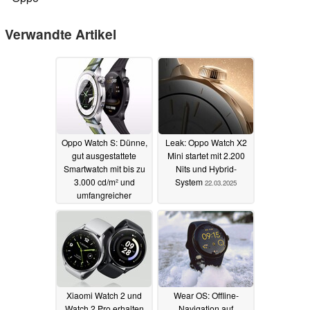
Verwandte Artikel
Oppo Watch S: Dünne,
Leak: Oppo Watch X2
gut ausgestattete
Mini startet mit 2.200
Smartwatch mit bis zu
Nits und Hybrid-
3.000 cd/m² und
System
22.03.2025
umfangreicher
Sensorik kommt global
auf den Markt
05.01.2026
Xiaomi Watch 2 und
Wear OS: Offline-
Watch 2 Pro erhalten
Navigation auf