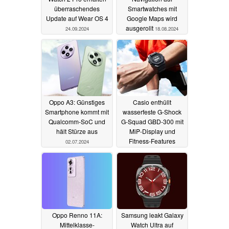
überraschendes
Smartwatches mit
Update auf Wear OS 4
Google Maps wird
ausgerollt
24.09.2024
18.08.2024
Oppo A3: Günstiges
Casio enthüllt
Smartphone kommt mit
wasserfeste G-Shock
Qualcomm-SoC und
G-Squad GBD-300 mit
hält Stürze aus
MiP-Display und
Fitness-Features
02.07.2024
25.06.2024
Oppo Renno 11A:
Samsung leakt Galaxy
Mittelklasse-
Watch Ultra auf