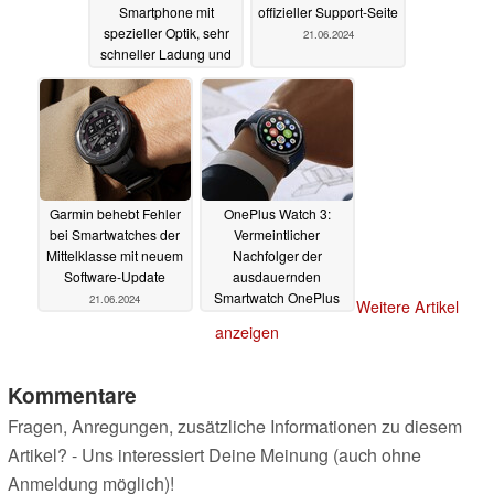
Smartphone mit
offizieller Support-Seite
spezieller Optik, sehr
21.06.2024
schneller Ladung und
120 Hz
23.06.2024
Garmin behebt Fehler
OnePlus Watch 3:
bei Smartwatches der
Vermeintlicher
Mittelklasse mit neuem
Nachfolger der
Software-Update
ausdauernden
Smartwatch OnePlus
21.06.2024
Weitere Artikel
Watch 2 mit Wear OS
anzeigen
zeigt sich vorab
20.06.2024
Kommentare
Fragen, Anregungen, zusätzliche Informationen zu diesem
Artikel? - Uns interessiert Deine Meinung (auch ohne
Anmeldung möglich)!