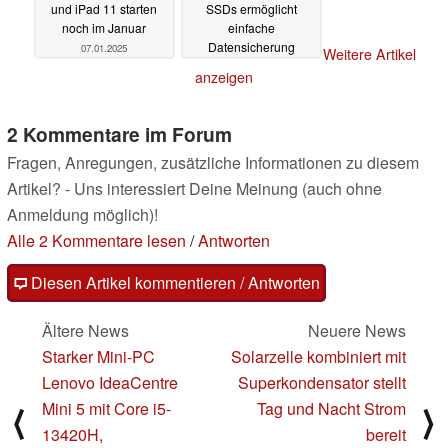
und iPad 11 starten
SSDs ermöglicht
noch im Januar
einfache
Datensicherung
07.01.2025
Weitere Artikel
04.11.2024
anzeigen
2 Kommentare im Forum
Fragen, Anregungen, zusätzliche Informationen zu diesem
Artikel? - Uns interessiert Deine Meinung (auch ohne
Anmeldung möglich)!
Alle 2 Kommentare lesen
/
Antworten
Diesen Artikel kommentieren / Antworten
Ältere News
Neuere News
Starker Mini-PC
Solarzelle kombiniert mit
Lenovo IdeaCentre
Superkondensator stellt
Mini 5 mit Core i5-
Tag und Nacht Strom
⟨
⟩
13420H,
bereit