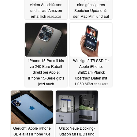
vielen Anschlüssen
eine günstigeres
und ist auf Amazon
Speicher-Update für
erhältlich
den Mac Mini und auf
08.02.2025
Amazon erhältlich
01.02.2025
iPhone 15 Pro mit bis
Winzige 2 TB SSD für
zu 240 Euro Rabatt
Apple iPhone:
direkt bei Apple:
ShiftCam Planck
iPhone 15-Serie gibts
überträgt Daten mit
jetzt auch
1.050 MB/s
07.01.2025
generalüberholt
10.01.2025
Gerücht: Apple iPhone
Orico: Neue Docking-
SE 4 alias iPhone 16e
Station für HDDs und