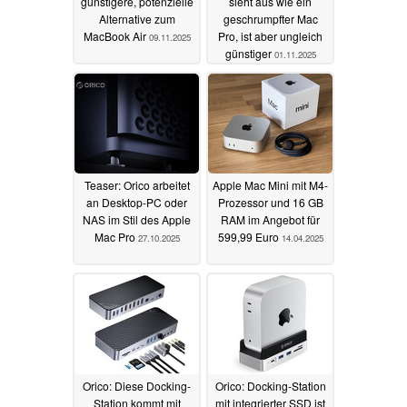
günstigere, potenzielle
sieht aus wie ein
Alternative zum
geschrumpfter Mac
MacBook Air
Pro, ist aber ungleich
09.11.2025
günstiger
01.11.2025
Teaser: Orico arbeitet
Apple Mac Mini mit M4-
an Desktop-PC oder
Prozessor und 16 GB
NAS im Stil des Apple
RAM im Angebot für
Mac Pro
599,99 Euro
27.10.2025
14.04.2025
Orico: Diese Docking-
Orico: Docking-Station
Station kommt mit
mit integrierter SSD ist