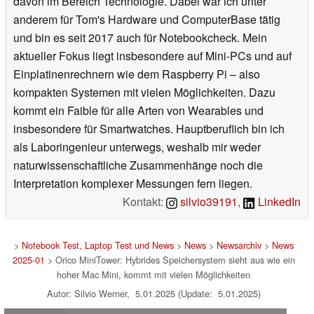
davon im Bereich Technologie. Dabei war ich unter
anderem für Tom's Hardware und ComputerBase tätig
und bin es seit 2017 auch für Notebookcheck. Mein
aktueller Fokus liegt insbesondere auf Mini-PCs und auf
Einplatinenrechnern wie dem Raspberry Pi – also
kompakten Systemen mit vielen Möglichkeiten. Dazu
kommt ein Faible für alle Arten von Wearables und
insbesondere für Smartwatches. Hauptberuflich bin ich
als Laboringenieur unterwegs, weshalb mir weder
naturwissenschaftliche Zusammenhänge noch die
Interpretation komplexer Messungen fern liegen.
Kontakt:
silvio39191
,
LinkedIn
>
Notebook Test, Laptop Test und News
>
News
>
Newsarchiv
>
News
2025-01
> Orico MiniTower: Hybrides Speichersystem sieht aus wie ein
hoher Mac Mini, kommt mit vielen Möglichkeiten
Autor: Silvio Werner, 5.01.2025 (Update: 5.01.2025)