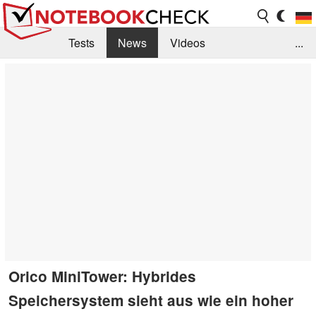
Tests
News
Videos
...
Benchmarks & Tech
Externe Tests
Kaufberatung
Deals
Suche
Jobs
Forum
Orico MiniTower: Hybrides
Speichersystem sieht aus wie ein hoher