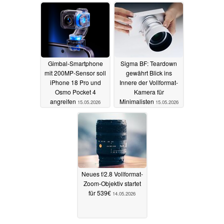
12.06.2026
Gimbal-Smartphone
Sigma BF: Teardown
mit 200MP-Sensor soll
gewährt Blick ins
iPhone 18 Pro und
Innere der Vollformat-
Osmo Pocket 4
Kamera für
angreifen
Minimalisten
15.05.2026
15.05.2026
Neues f/2.8 Vollformat-
Zoom-Objektiv startet
für 539€
14.05.2026