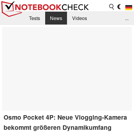
Tests
News
Videos
...
Benchmarks & Tech
Externe Tests
Kaufberatung
Deals
Suche
Jobs
Forum
Osmo Pocket 4P: Neue Vlogging-Kamera
bekommt größeren Dynamikumfang