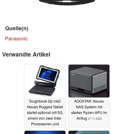
Quelle(n)
Panasonic
Verwandte Artikel
Toughbook G2 mk2:
AOOSTAR: Neues
Neues Rugged-Tablet
NAS-System mit
startet optional mit 5G,
starker Ryzen-APU im
einem von zwei Intel-
Anflug
27.11.2023
Prozessoren und
1.000-Nits-Display