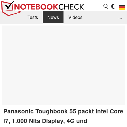
Tests
News
Videos
...
Benchmarks & Tech
Externe Tests
Kaufberatung
Deals
Suche
Jobs
Forum
Panasonic Toughbook 55 packt Intel Core
i7, 1.000 Nits Display, 4G und