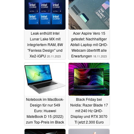
05.03.2024
Leak enthüllt Intel
Acer Aspire Vero 15
Lunar Lake MX mit
getestet: Nachhaltiger
integriertem RAM, 8W
Abfall-Laptop mit QHD-
"Fanless Design" und
Webcam übertrifft alle
Xe2-iGPU
Erwartungen
20.11.2023
18.11.2023
Notebook im MacBook-
Black Friday bei
Design für nur 549
Nvidia: Razer Blade 17
Euro: Huawei
mit 240 Hz QHD-
MateBook D 15 (2022)
Display und RTX 3070
zum Top-Preis im Black
Ti jetzt 2.300 Euro
Friday Sale
unter der UVP
15.11.2023
15.11.2023