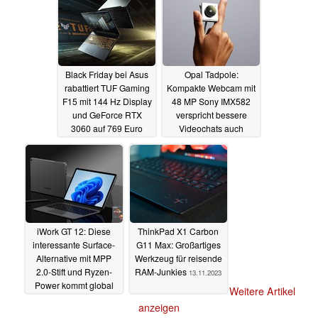
Black Friday bei Asus
Opal Tadpole:
rabattiert TUF Gaming
Kompakte Webcam mit
F15 mit 144 Hz Display
48 MP Sony IMX582
und GeForce RTX
verspricht bessere
3060 auf 769 Euro
Videochats auch
unterwegs
15.11.2023
14.11.2023
iWork GT 12: Diese
ThinkPad X1 Carbon
interessante Surface-
G11 Max: Großartiges
Alternative mit MPP
Werkzeug für reisende
2.0-Stift und Ryzen-
RAM-Junkies
13.11.2023
Power kommt global
Weitere Artikel
auf den Markt
13.11.2023
anzeigen