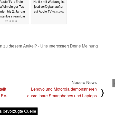
Apple TV+: Erste
Netflix mit Werbung ist
affeln einiger Top-
jetzt verfügbar, außer
rien bis 2. Januar
auf Apple TV
03.11.2022
stenlos streambar
27.12.2022
n zu diesem Artikel? - Uns interessiert Deine Meinung
Neuere News
ellt
Lenovo und Motorola demonstrieren
⟩
 EV-
ausrollbare Smartphones und Laptops
s bevorzugte Quelle