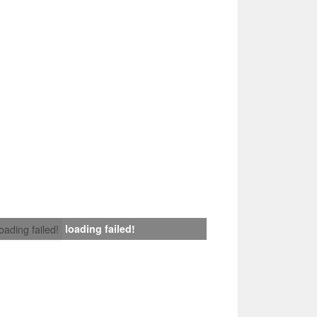
loading failed!
loading failed!