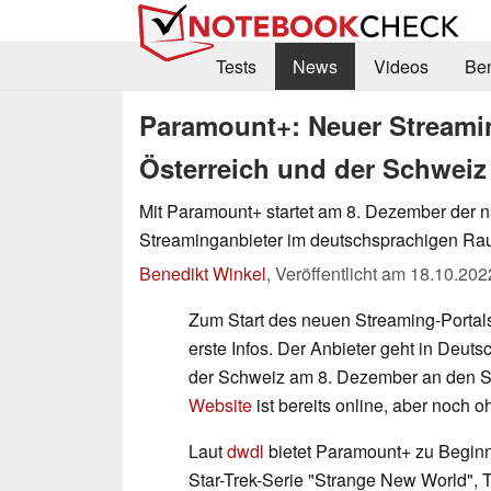
Tests
News
Videos
Be
Paramount+: Neuer Streamin
Österreich und der Schweiz
Mit Paramount+ startet am 8. Dezember der 
Streaminganbieter im deutschsprachigen Ra
Benedikt Winkel
,
Veröffentlicht am
18.10.202
Zum Start des neuen Streaming-Portal
erste Infos. Der Anbieter geht in Deuts
der Schweiz am 8. Dezember an den St
Website
ist bereits online, aber noch oh
Laut
dwdl
bietet Paramount+ zu Beginn
Star-Trek-Serie "Strange New World", 