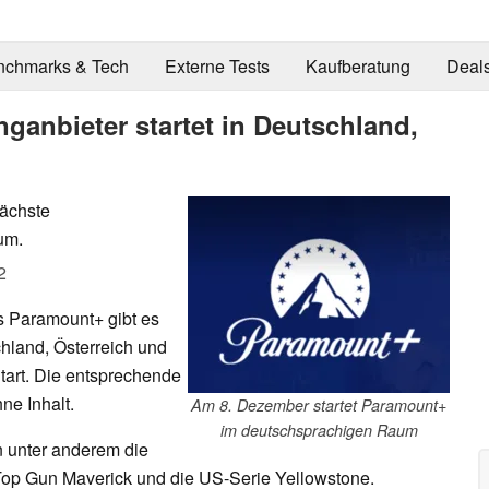
nchmarks & Tech
Externe Tests
Kaufberatung
Deal
ganbieter startet in Deutschland,
nächste
um.
2
s Paramount+ gibt es
chland, Österreich und
art. Die entsprechende
ne Inhalt.
Am 8. Dezember startet Paramount+
im deutschsprachigen Raum
 unter anderem die
Top Gun Maverick und die US-Serie Yellowstone.