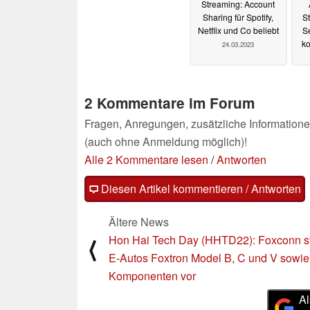
Streaming: Account
Sharing für Spotify,
St
Netflix und Co beliebt
Se
ko
24.03.2023
2 Kommentare im Forum
Fragen, Anregungen, zusätzliche Informatione
(auch ohne Anmeldung möglich)!
Alle 2 Kommentare lesen
/
Antworten
Diesen Artikel kommentieren / Antworten
Ältere News
Hon Hai Tech Day (HHTD22): Foxconn st
⟨
E-Autos Foxtron Model B, C und V sowie
Komponenten vor
Al