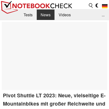
Tests
News
Videos
...
Benchmarks & Tech
Externe Tests
Kaufberatung
Deals
Suche
Jobs
Forum
Pivot Shuttle LT 2023: Neue, vielseitige E-
Mountainbikes mit großer Reichweite und