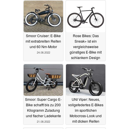
Smoor Cruiser: E-Bike
Rose Bikes: Das
mit extrabreiten Reifen
Sneak+ ist ein
und 60 Nm-Motor
vergleichsweise
günstiges E-Bike mit
24.08.2022
schlankem Design
22.08.2022
Smoor: Super Cargo E-
UNI Viper: Neues,
Bike schafft bis zu 200
vollgefedertes E-Bikes
Kilogramm Zuladung
im sportlichen
und flacher Ladekante
Motocross-Look und
mit dicken Reifen
21.08.2022
20.08.2022