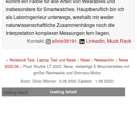
kommt ein Faible für alle Arten von Wearables und
insbesondere für Smartwatches. Hauptberuflich bin ich
als Laboringenieur unterwegs, weshalb mir weder
naturwissenschaftliche Zusammenhänge noch die
Interpretation komplexer Messungen fern liegen.
Kontakt:
silvio39191
,
LinkedIn
,
Muck Rack
>
Notebook Test, Laptop Test und News
>
News
>
Newsarchiv
>
News
2022-09
> Pivot Shuttle LT 2023: Neue, vielseitige E-Mountainbikes mit
großer Reichweite und Shimano-Motor
Autor: Silvio Werner, 3.09.2022 (Update: 1.09.2022)
loading failed!
loading failed!