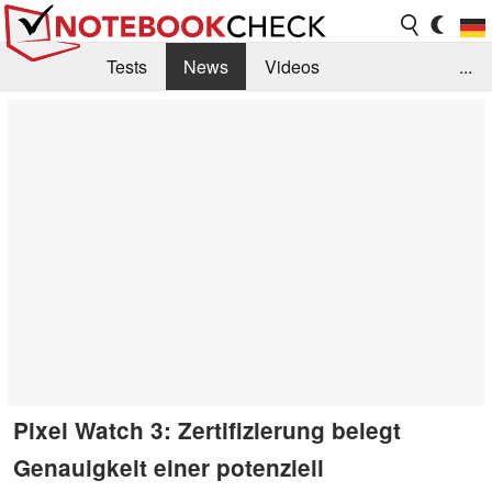
Tests
News
Videos
...
Benchmarks & Tech
Externe Tests
Kaufberatung
Deals
Suche
Jobs
Forum
Pixel Watch 3: Zertifizierung belegt
Genauigkeit einer potenziell