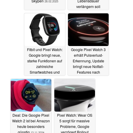
Skypen
Lebensdauer
28.02.2025
verlängern soll
03.02.2025
Fitbit und Pixel Watch:
Google Pixel Watch 3
Google bringt neue,
erhält Pulsverlust-
starke Funktionen auf
Erkennung, Update
zahlreiche
bringt neue Notfall-
Smartwatches und
Features nach
Tracker
Deutschland
06.12.2024
05.12.2024
Deal: Die Google Pixel
Pixel Watch: Wear OS
Watch 2 ist bei Amazon
5 sorgt für massive
heute besonders
Probleme, Google
günstig
verzögert Rollout
13.11.2024