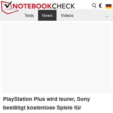
Tests
News
Videos
...
Benchmarks & Tech
Externe Tests
Kaufberatung
Deals
Suche
Jobs
Forum
PlayStation Plus wird teurer, Sony
bestätigt kostenlose Spiele für