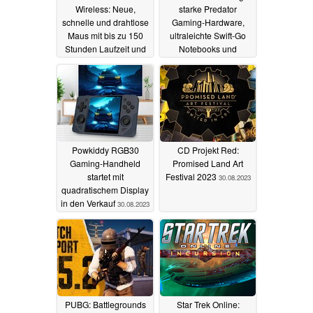
Wireless: Neue,
starke Predator
schnelle und drahtlose
Gaming-Hardware,
Maus mit bis zu 150
ultraleichte Swift-Go
Stunden Laufzeit und
Notebooks und
16 Tasten
nachhaltiges Laptop
31.08.2023
Aspire Vero 15
30.08.2023
Powkiddy RGB30
CD Projekt Red:
Gaming-Handheld
Promised Land Art
startet mit
Festival 2023
30.08.2023
quadratischem Display
in den Verkauf
30.08.2023
PUBG: Battlegrounds
Star Trek Online: