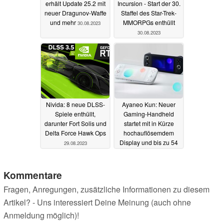
erhält Update 25.2 mit
Incursion - Start der 30.
neuer Dragunov-Waffe
Staffel des Star-Trek-
und mehr
MMORPGs enthüllt
30.08.2023
30.08.2023
Nivida: 8 neue DLSS-
Ayaneo Kun: Neuer
Spiele enthüllt,
Gaming-Handheld
darunter Fort Solis und
startet mit in Kürze
Delta Force Hawk Ops
hochauflösemdem
Display und bis zu 54
29.08.2023
Watt Phoenix-Power
29.08.2023
Kommentare
Fragen, Anregungen, zusätzliche Informationen zu diesem
Artikel? - Uns interessiert Deine Meinung (auch ohne
Anmeldung möglich)!