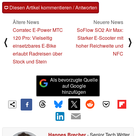
Diesen Artikel kommentieren / Antworten
Ältere News
Neuere News
Corratec E-Power MTC
SoFlow SO2 Air Max:
120 Pro: Vielseitig
Starker E-Scooter mit
⟨
⟩
einsetzbares E-Bike
hoher Reichweite und
erlaubt Radreisen über
NFC
Stock und Stein
Als bevorzugte Quelle
auf Google
hinzufügen
Hannes Brecher
- Senior Tech Writer