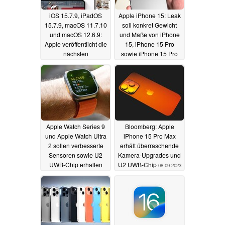
iOS 15.7.9, iPadOS
Apple iPhone 15: Leak
15.7.9, macOS 11.7.10
soll konkret Gewicht
und macOS 12.6.9:
und Maße von iPhone
Apple veröffentlicht die
15, iPhone 15 Pro
nächsten
sowie iPhone 15 Pro
Sicherheitsupdates
Max verraten
10.09.2023
11.09.2023
Apple Watch Series 9
Bloomberg: Apple
und Apple Watch Ultra
iPhone 15 Pro Max
2 sollen verbesserte
erhält überraschende
Sensoren sowie U2
Kamera-Upgrades und
UWB-Chip erhalten
U2 UWB-Chip
08.09.2023
08.09.2023