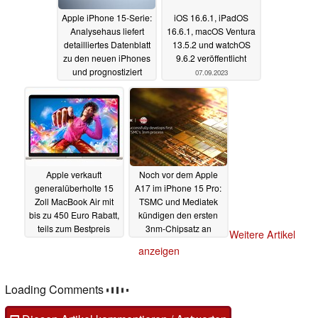
Apple iPhone 15-Serie:
iOS 16.6.1, iPadOS
Analysehaus liefert
16.6.1, macOS Ventura
detailliertes Datenblatt
13.5.2 und watchOS
zu den neuen iPhones
9.6.2 veröffentlicht
und prognostiziert
07.09.2023
überraschende Preise
08.09.2023
Apple verkauft
Noch vor dem Apple
generalüberholte 15
A17 im iPhone 15 Pro:
Zoll MacBook Air mit
TSMC und Mediatek
bis zu 450 Euro Rabatt,
kündigen den ersten
teils zum Bestpreis
3nm-Chipsatz an
Weitere Artikel
07.09.2023
07.09.2023
anzeigen
Loading Comments