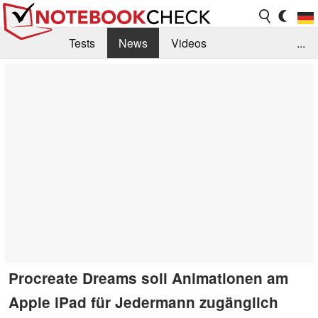
Tests
News
Videos
...
Benchmarks & Tech
Externe Tests
Kaufberatung
Deals
Suche
Jobs
Forum
Procreate Dreams soll Animationen am
Apple iPad für Jedermann zugänglich