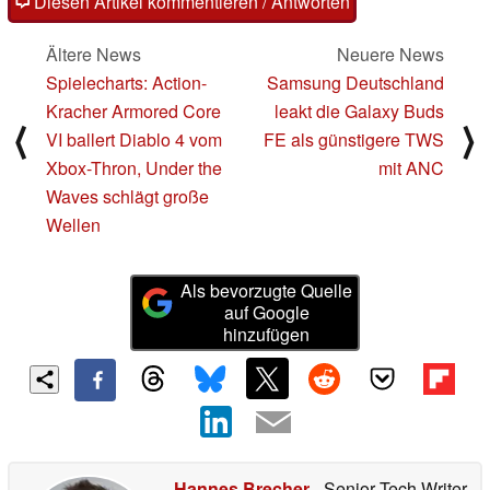
Diesen Artikel kommentieren / Antworten
Ältere News
Neuere News
Spielecharts: Action-
Samsung Deutschland
Kracher Armored Core
leakt die Galaxy Buds
⟨
⟩
VI ballert Diablo 4 vom
FE als günstigere TWS
Xbox-Thron, Under the
mit ANC
Waves schlägt große
Wellen
Als bevorzugte Quelle
auf Google
hinzufügen
Hannes Brecher
- Senior Tech Writer