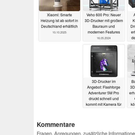
Xiaomi: Smarte
Veho 600 Pro: Neuer
Heizung ist ab sofort in
3D-Drucker mit großem
K
Deutschland erhältlich
Bauraum und
Dr
modernen Features
er
10.10.2025
de
16.05.2024
Au
3D-Drucker im
B
Angebot: Flashforge
3D
Adventurer 5M Pro
erh
druckt schnell und
kommt mit Kamera für
kö
Fernüberwachung (Ad)
u
16.02.2024
Kommentare
Fragen, Anregungen, zusätzliche Informatione