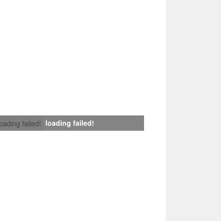
loading failed!
loading failed!