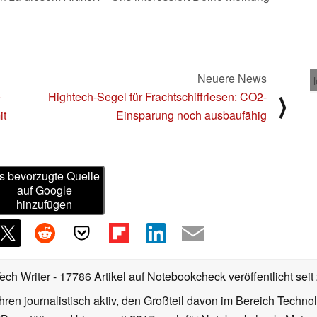
Neuere News
e
Hightech-Segel für Frachtschiffriesen: CO2-
⟩
it
Einsparung noch ausbaufähig
s bevorzugte Quelle
auf Google
hinzufügen
Tech Writer
- 17786 Artikel auf Notebookcheck veröffentlicht
seit
ahren journalistisch aktiv, den Großteil davon im Bereich Techn