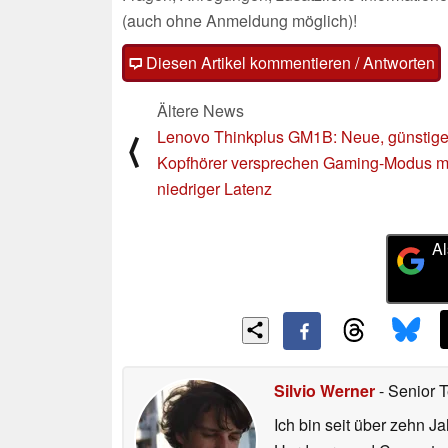
(auch ohne Anmeldung möglich)!
Diesen Artikel kommentieren / Antworten
Ältere News
Lenovo Thinkplus GM1B: Neue, günstig
⟨
Kopfhörer versprechen Gaming-Modus m
niedriger Latenz
Al
Silvio Werner
- Senior 
Ich bin seit über zehn J