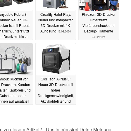
Anycubic Kobra 3
Creality Halot-Play:
Phrozen: 3D-Drucker
ombo: Neuer 3D-
Neuer und kompakter
unterstützt
ucker ist mit Rabatt
3D-Drucker mit 4K-
Vielfarbendruck und
hältlich, unterstützt
Auflösung
Backup-Filamente
12.03.2024
n Druck mit bis zu
24.02.2024
acht Farben und
toleveling
07.05.2024
ambu: Rückruf von
Qidi Tech X-Plus 3:
-Druckern, Kunden
Neuer 3D-Drucker mit
alten Kaufpreis und
hoher
Gutschein - oder
Druckgeschwindigkeit,
nnen auf Ersatzteil
Aktivkohlefilter und
nd Kompensation
Klipper
21.04.2023
warten
05.02.2024
n zu diesem Artikel? - Uns interessiert Deine Meinung