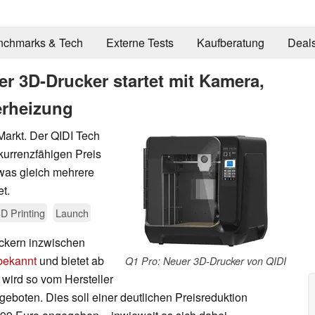
nchmarks & Tech
Externe Tests
Kaufberatung
Deal
r 3D-Drucker startet mit Kamera,
rheizung
Markt. Der QIDI Tech
kurrenzfähigen Preis
was gleich mehrere
t.
D Printing
Launch
uckern inzwischen
bekannt
und bietet ab
Q1 Pro: Neuer 3D-Drucker von QIDI
 wird so vom Hersteller
geboten. Dies soll einer deutlichen Preisreduktion