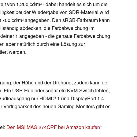
it von 1.200 cd/m² - dabei handelt es sich um die
elligkeit bei der Wiedergabe von SDR-Material wird
mit 700 cd/m² angegeben. Den sRGB-Farbraum kann
ollständig abdecken, die Farbabweichung im
E kleiner 1 angegeben - die genaue Farbabweichung
 aber natürlich durch eine Lösung zur
tiert werden.
Neigung, der Höhe und der Drehung, zudem kann der
n. Ein USB-Hub oder sogar ein KVM-Switch fehlen,
Audioausgang nur HDMI 2.1 und DisplayPort 1.4
er Verfügbarkeit des neuen Gaming-Monitors gibt es
el:
Den MSI MAG 274QPF bei Amazon kaufen