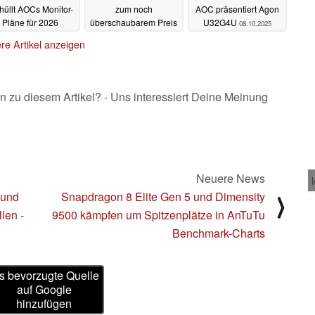
hüllt AOCs Monitor-
zum noch
AOC präsentiert Agon
Pläne für 2026
überschaubarem Preis
U32G4U
08.10.2025
an den Start
03.11.2025
08.10.2025
re Artikel anzeigen
n zu diesem Artikel? - Uns interessiert Deine Meinung
Neuere News
 und
Snapdragon 8 Elite Gen 5 und Dimensity
⟩
len -
9500 kämpfen um Spitzenplätze in AnTuTu
Benchmark-Charts
s bevorzugte Quelle
auf Google
hinzufügen