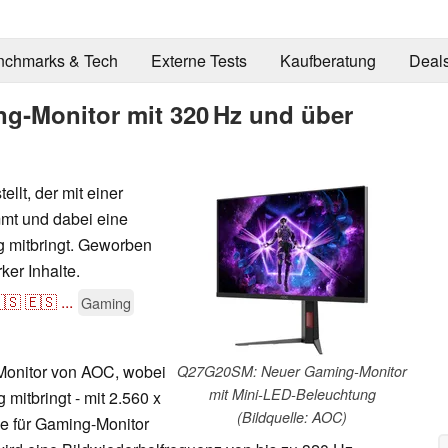
nchmarks & Tech
Externe Tests
Kaufberatung
Deal
‑Monitor mit 320 Hz und über
lt, der mit einer
mt und dabei eine
g mitbringt. Geworben
ker Inhalte.
🇸
🇪🇸
...
Gaming
Monitor von AOC, wobei
Q27G20SM: Neuer Gaming-Monitor
mit Mini-LED-Beleuchtung
mitbringt - mit 2.560 x
(Bildquelle: AOC)
ne für Gaming-Monitor