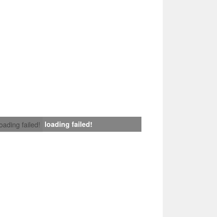
loading failed!
loading failed!