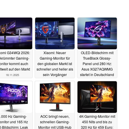
aomi G34WQi 2026:
Xiaomi: Neuer
OLED-Bildschirm mit
krümmter Gaming-
Gaming-Monitor für
TrueBlack Glossy-
onitor kommt auch
den globalen Markt ist
Panel und 280 Hz:
tweit auf den Markt
schneller und heller als
Asus XG27AQWMG
sein Vorgänger
startet in Deutschland
18.11.2025
mit Rabatt
10.11.2025
07.11.2025
.000 Hz Gaming-
AOC bringt neuen,
4K-Gaming-Monitor mit
onitor und 165 Hz
schnellen Gaming-
450 Nits und bis zu
K-Bildschirm: Leak
Monitor mit USB-Hub
320 Hz für 459 Euro: