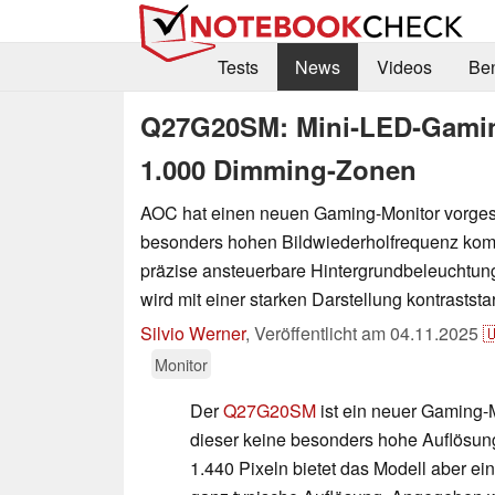
Tests
News
Videos
Be
Q27G20SM: Mini‑LED‑Gaming
1.000 Dimming-Zonen
AOC hat einen neuen Gaming-Monitor vorgestel
besonders hohen Bildwiederholfrequenz kom
präzise ansteuerbare Hintergrundbeleuchtun
wird mit einer starken Darstellung kontraststar
Silvio Werner
,
Veröffentlicht am
04.11.2025

Monitor
Der
Q27G20SM
ist ein neuer Gaming-
dieser keine besonders hohe Auflösung 
1.440 Pixeln bietet das Modell aber ei