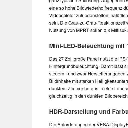
ganz typische Auflösung. Angegeben wi
eine so hohe Bildwiederholfrequenz dü
Videospieler zufriedenstellen, natürli
sein. Die Grau-zu-Grau-Reaktionszeit 
Nutzung von MPRT sollen 0,3 Milliseku
Mini-LED-Beleuchtung mit
Das 27 Zoll große Panel nutzt die IPS
Hintergrundbeleuchtung. Damit lässt si
steuern - und zwar Herstellerangaben 
Bildinhalte mit starken Helligkeitsunt
dunklem Zimmer heraus in eine Landsc
gleichzeitig in den dunklen Bildbereiche
HDR-Darstellung und Farbt
Die Anforderungen der VESA DisplayH