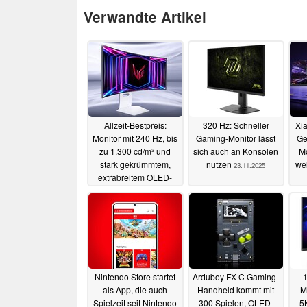
Verwandte Artikel
Allzeit-Bestpreis:
320 Hz: Schneller
Xi
Monitor mit 240 Hz, bis
Gaming-Monitor lässt
Ge
zu 1.300 cd/m² und
sich auch an Konsolen
M
stark gekrümmtem,
nutzen
wel
23.11.2025
extrabreitem OLED-
Panel gibt es aktuell
besonders günstig
29.11.2025
Nintendo Store startet
Arduboy FX-C Gaming-
1
als App, die auch
Handheld kommt mit
M
Spielzeit seit Nintendo
300 Spielen, OLED-
5