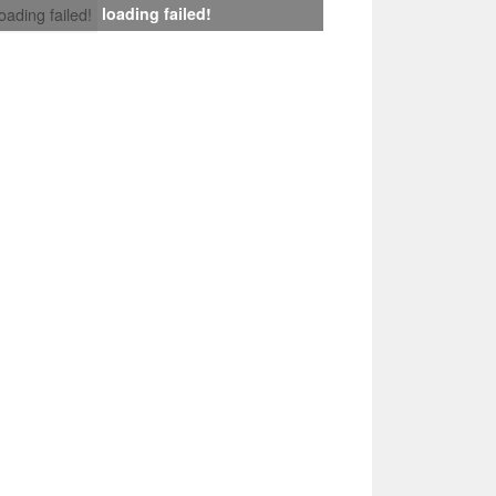
loading failed!
loading failed!