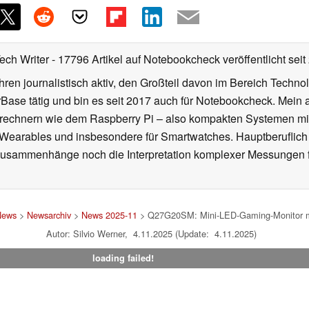
Tech Writer
- 17796 Artikel auf Notebookcheck veröffentlicht
seit
ahren journalistisch aktiv, den Großteil davon im Bereich Techn
se tätig und bin es seit 2017 auch für Notebookcheck. Mein ak
rechnern wie dem Raspberry Pi – also kompakten Systemen mit
n Wearables und insbesondere für Smartwatches. Hauptberuflich
Zusammenhänge noch die Interpretation komplexer Messungen f
News
>
Newsarchiv
>
News 2025-11
> Q27G20SM: Mini‑LED‑Gaming‑Monitor mi
Autor: Silvio Werner, 4.11.2025 (Update: 4.11.2025)
loading failed!