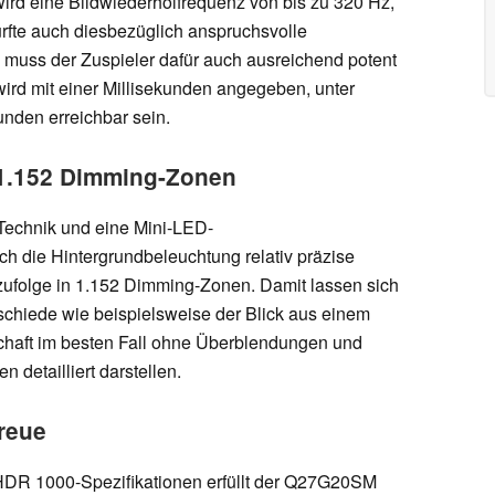
rd eine Bildwiederholfrequenz von bis zu 320 Hz,
rfte auch diesbezüglich anspruchsvolle
ch muss der Zuspieler dafür auch ausreichend potent
wird mit einer Millisekunden angegeben, unter
nden erreichbar sein.
 1.152 Dimming-Zonen
-Technik und eine Mini-LED-
ch die Hintergrundbeleuchtung relativ präzise
zufolge in 1.152 Dimming-Zonen. Damit lassen sich
erschiede wie beispielsweise der Blick aus einem
haft im besten Fall ohne Überblendungen und
n detailliert darstellen.
reue
DR 1000-Spezifikationen erfüllt der Q27G20SM