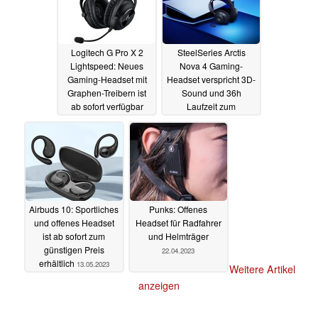
Logitech G Pro X 2
SteelSeries Arctis
Lightspeed: Neues
Nova 4 Gaming-
Gaming-Headset mit
Headset verspricht 3D-
Graphen-Treibern ist
Sound und 36h
ab sofort verfügbar
Laufzeit zum
attraktiven Preis
24.05.2023
16.05.2023
Airbuds 10: Sportliches
Punks: Offenes
und offenes Headset
Headset für Radfahrer
ist ab sofort zum
und Helmträger
günstigen Preis
22.04.2023
erhältlich
13.05.2023
Weitere Artikel
anzeigen