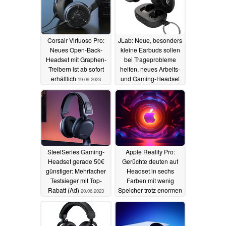
Corsair Virtuoso Pro:
JLab: Neue, besonders
Neues Open-Back-
kleine Earbuds sollen
Headset mit Graphen-
bei Trageprobleme
Treibern ist ab sofort
helfen, neues Arbeits-
erhältlich
und Gaming-Headset
19.09.2023
03.08.2023
SteelSeries Gaming-
Apple Reality Pro:
Headset gerade 50€
Gerüchte deuten auf
günstiger: Mehrfacher
Headset in sechs
Testsieger mit Top-
Farben mit wenig
Rabatt (Ad)
Speicher trotz enormen
20.06.2023
Preis
02.06.2023