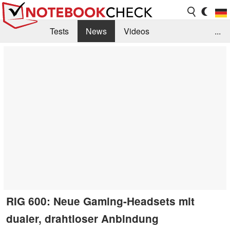
Tests
News
Videos
...
Benchmarks & Tech
Externe Tests
Kaufberatung
Deals
Suche
Jobs
Forum
RIG 600: Neue Gaming-Headsets mit
dualer, drahtloser Anbindung